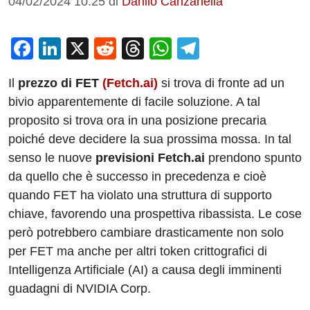
04/02/2024 10:25
di
Danilo Canzanella
F
Li
X
R
T
W
T
a
n
e
hr
h
el
Il
prezzo di FET
(Fetch.ai)
si trova di fronte ad un
c
k
d
e
at
e
bivio apparentemente di facile soluzione. A tal
e
e
di
a
s
gr
proposito si trova ora in una posizione precaria
b
dI
t
d
A
a
poiché deve decidere la sua prossima mossa. In tal
o
n
s
p
m
senso le nuove
previsioni Fetch.ai
prendono spunto
o
p
da quello che è successo in precedenza e cioè
quando FET ha violato una struttura di supporto
k
chiave, favorendo una prospettiva ribassista. Le cose
però potrebbero cambiare drasticamente non solo
per FET ma anche per altri token crittografici di
Intelligenza Artificiale (AI) a causa degli imminenti
guadagni di NVIDIA Corp.