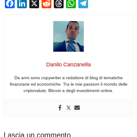
F
Li
X
R
T
W
T
a
n
e
hr
h
el
c
k
d
e
at
e
e
e
di
a
s
gr
b
dI
t
d
A
a
o
n
s
p
m
o
p
Danilo Canzanella
k
Da anni sono copywriter e redattore di blog di tematiche
finanziarie ed economiche. Tra le mie passioni il mondo delle
criptovalute, Bitcoin e degli investimenti online.
Lascia un commento