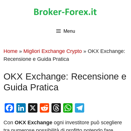
Vai
al
contenuto
Menu
Home
»
Migliori Exchange Crypto
»
OKX Exchange:
Recensione e Guida Pratica
OKX Exchange: Recensione e
Guida Pratica
F
Li
X
R
T
W
T
a
n
e
hr
h
el
Con
OKX Exchange
ogni investitore può scegliere
c
k
d
e
at
e
tra numerose possibilità di profitto potendo fare