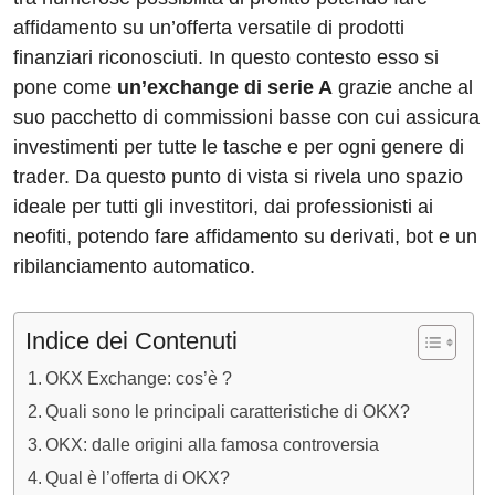
e
e
di
a
s
gr
affidamento su un’offerta versatile di prodotti
b
dI
t
d
A
a
finanziari riconosciuti. In questo contesto esso si
o
n
s
p
m
pone come
un’exchange di serie A
grazie anche al
o
p
suo pacchetto di commissioni basse con cui assicura
investimenti per tutte le tasche e per ogni genere di
k
trader. Da questo punto di vista si rivela uno spazio
ideale per tutti gli investitori, dai professionisti ai
neofiti, potendo fare affidamento su derivati, bot e un
ribilanciamento automatico.
Indice dei Contenuti
OKX Exchange: cos’è ?
Quali sono le principali caratteristiche di OKX?
OKX: dalle origini alla famosa controversia
Qual è l’offerta di OKX?