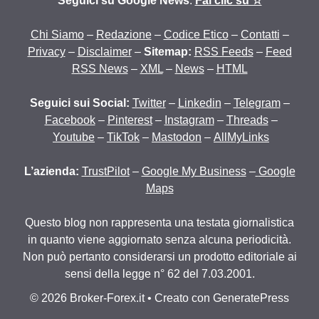
Seguici su Google News
:
Fai clic su ☆
Chi Siamo
–
Redazione
–
Codice Etico
–
Contatti
–
Privacy
–
Disclaimer
–
Sitemap:
RSS Feeds
–
Feed
RSS News
–
XML
–
News
–
HTML
Seguici sui Social:
Twitter
–
Linkedin
–
Telegram
–
Facebook
–
Pinterest
–
Instagram
–
Threads
–
Youtube
–
TikTok
–
Mastodon
–
AllMyLinks
L’azienda:
TrustPilot
–
Google My Business
–
Google
Maps
Questo blog non rappresenta una testata giornalistica
in quanto viene aggiornato senza alcuna periodicità.
Non può pertanto considerarsi un prodotto editoriale ai
sensi della legge n° 62 del 7.03.2001.
© 2026 Broker-Forex.it
• Creato con
GeneratePress