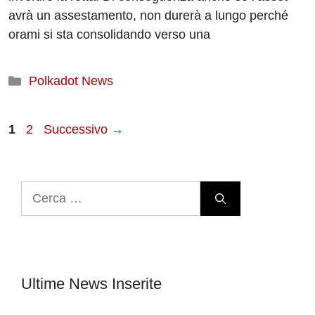
avrà un assestamento, non durerà a lungo perché
orami si sta consolidando verso una
Categorie
Polkadot News
Pagina
Pagina
1
2
Successivo
→
Ricerca
per:
Ultime News Inserite