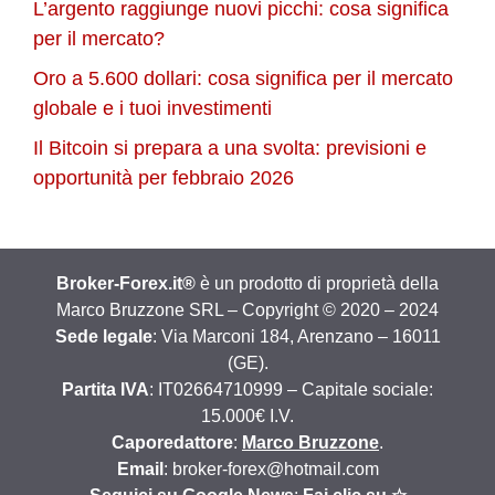
L’argento raggiunge nuovi picchi: cosa significa
per il mercato?
Oro a 5.600 dollari: cosa significa per il mercato
globale e i tuoi investimenti
Il Bitcoin si prepara a una svolta: previsioni e
opportunità per febbraio 2026
Broker-Forex.it®
è un prodotto di proprietà della
Marco Bruzzone SRL – Copyright © 2020 – 2024
Sede legale
: Via Marconi 184, Arenzano – 16011
(GE).
Partita IVA
: IT02664710999 – Capitale sociale:
15.000€ I.V.
Caporedattore
:
Marco Bruzzone
.
Email
: broker-forex@hotmail.com