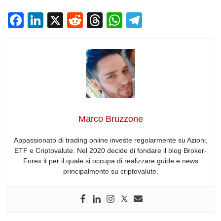
F
Li
X
R
T
W
T
a
n
e
hr
h
el
c
k
d
e
at
e
e
e
di
a
s
gr
b
dI
t
d
A
a
o
n
s
p
m
o
p
Marco Bruzzone
k
Appassionato di trading online investe regolarmente su Azioni,
ETF e Criptovalute. Nel 2020 decide di fondare il blog Broker-
Forex.it per il quale si occupa di realizzare guide e news
principalmente su criptovalute.