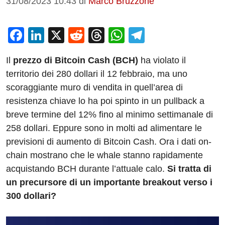
31/08/2023 10:43
di
Marco Bruzzone
F
Li
X
R
T
W
T
a
n
e
hr
h
el
Il
prezzo di Bitcoin Cash (BCH)
ha violato il
c
k
d
e
at
e
territorio dei 280 dollari il 12 febbraio, ma uno
e
e
di
a
s
gr
scoraggiante muro di vendita in quell’area di
b
dI
t
d
A
a
resistenza chiave lo ha poi spinto in un pullback a
o
n
s
p
m
breve termine del 12% fino al minimo settimanale di
o
p
258 dollari. Eppure sono in molti ad alimentare le
previsioni di aumento di Bitcoin Cash. Ora i dati on-
k
chain mostrano che le whale stanno rapidamente
acquistando BCH durante l’attuale calo.
Si tratta di
un precursore di un importante breakout verso i
300 dollari?