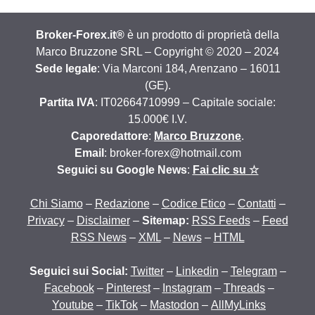
Broker-Forex.it®
è un prodotto di proprietà della
Marco Bruzzone SRL – Copyright © 2020 – 2024
Sede legale
: Via Marconi 184, Arenzano – 16011
(GE).
Partita IVA
: IT02664710999 – Capitale sociale:
15.000€ I.V.
Caporedattore
:
Marco Bruzzone
.
Email
: broker-forex@hotmail.com
Seguici su Google News
:
Fai clic su ☆
Chi Siamo
–
Redazione
–
Codice Etico
–
Contatti
–
Privacy
–
Disclaimer
–
Sitemap:
RSS Feeds
–
Feed
RSS News
–
XML
–
News
–
HTML
Seguici sui Social:
Twitter
–
Linkedin
–
Telegram
–
Facebook
–
Pinterest
–
Instagram
–
Threads
–
Youtube
–
TikTok
–
Mastodon
–
AllMyLinks