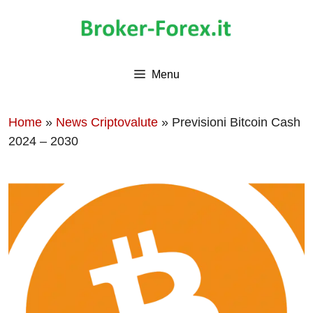
Vai
al
contenuto
Menu
Home
»
News Criptovalute
»
Previsioni Bitcoin Cash
2024 – 2030