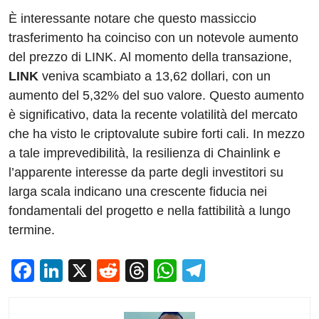
È interessante notare che questo massiccio
trasferimento ha coinciso con un notevole aumento
del prezzo di LINK. Al momento della transazione,
LINK
veniva scambiato a 13,62 dollari, con un
aumento del 5,32% del suo valore. Questo aumento
è significativo, data la recente volatilità del mercato
che ha visto le criptovalute subire forti cali. In mezzo
a tale imprevedibilità, la resilienza di Chainlink e
l’apparente interesse da parte degli investitori su
larga scala indicano una crescente fiducia nei
fondamentali del progetto e nella fattibilità a lungo
termine.
F
Li
X
R
T
W
T
a
n
e
hr
h
el
c
k
d
e
at
e