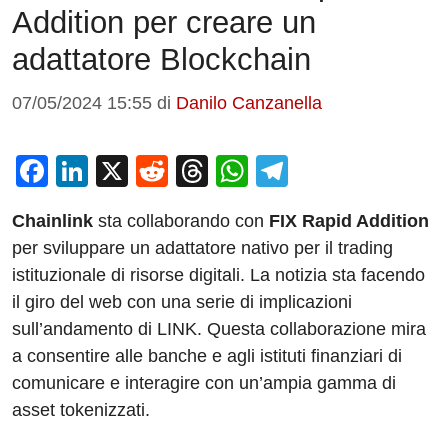
Addition per creare un
adattatore Blockchain
07/05/2024 15:55
di
Danilo Canzanella
F
Li
X
R
T
W
T
a
n
e
hr
h
el
Chainlink
sta collaborando con
FIX Rapid Addition
c
k
d
e
at
e
per sviluppare un adattatore nativo per il trading
e
e
di
a
s
gr
istituzionale di risorse digitali. La notizia sta facendo
b
dI
t
d
A
a
il giro del web con una serie di implicazioni
o
n
s
p
m
sull’andamento di LINK. Questa collaborazione mira
o
p
a consentire alle banche e agli istituti finanziari di
comunicare e interagire con un’ampia gamma di
k
asset tokenizzati.