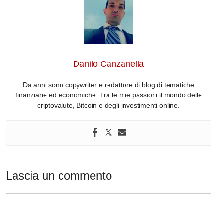
e
e
di
a
s
gr
b
dI
t
d
A
a
o
n
s
p
m
o
p
Danilo Canzanella
k
Da anni sono copywriter e redattore di blog di tematiche
finanziarie ed economiche. Tra le mie passioni il mondo delle
criptovalute, Bitcoin e degli investimenti online.
Lascia un commento
Commento