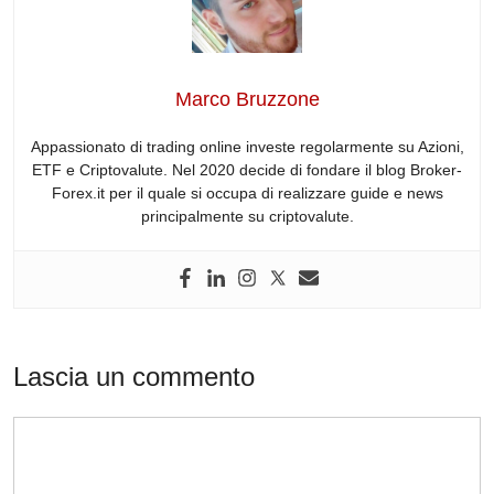
b
dI
t
d
A
a
o
n
s
p
m
o
p
Marco Bruzzone
k
Appassionato di trading online investe regolarmente su Azioni,
ETF e Criptovalute. Nel 2020 decide di fondare il blog Broker-
Forex.it per il quale si occupa di realizzare guide e news
principalmente su criptovalute.
Lascia un commento
Commento