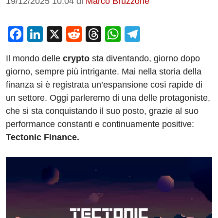
19/12/2025 10:04
di
Marco Bruzzone
F
Li
X
R
T
W
T
a
n
e
hr
h
el
Il mondo delle
crypto
sta diventando, giorno dopo
c
k
d
e
at
e
giorno, sempre più intrigante. Mai nella storia della
e
e
di
a
s
gr
finanza si è registrata un’espansione così rapide di
b
dI
t
d
A
a
un settore. Oggi parleremo di una delle protagoniste,
o
n
s
p
m
che si sta conquistando il suo posto, grazie al suo
o
p
performance constanti e continuamente positive:
Tectonic Finance.
k