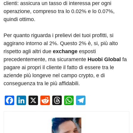
clienti: assicura un tasso di interessa per ogni
operazione, compreso tra lo 0.02% e lo 0.07%,
quindi ottimo.
Per quanto riguarda i prelievi dei tuoi profitti, si
aggirano intorno al 2%. Questo 2% è, si, più alto
rispetto agli altri due
exchange
esposti
precedentemente, ma sicuramente
Huobi Global
fa
pagare ai propri il cliente il fatto di essere tra le
aziende più longeve nel campo crypto, e di
conseguenza tra le più affidabili.
F
Li
X
R
T
W
T
a
n
e
hr
h
el
c
k
d
e
at
e
e
e
di
a
s
gr