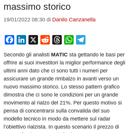
massimo storico
19/01/2022 08:30
di
Danilo Canzanella
F
Li
X
R
T
W
T
a
n
e
hr
h
el
Secondo gli analisti
MATIC
sta gettando le basi per
c
k
d
e
at
e
offrire ai suoi investitori la miglior performance degli
e
e
di
a
s
gr
ultimi anni dato che ci sono tutti i numeri per
b
dI
t
d
A
a
assicurare un grande rimbalzo in avanti verso un
o
n
s
p
m
nuovo massimo storico. Lo stesso pattern grafico
o
p
dimostra che ci sono le condizioni per un grande
movimento al rialzo del 21%. Per questo motivo si
k
pensa di concentrarsi sulla convalida del suo
modello tecnico in modo da mettere sul radar
l’obiettivo rialzista. In questo scenario il prezzo di