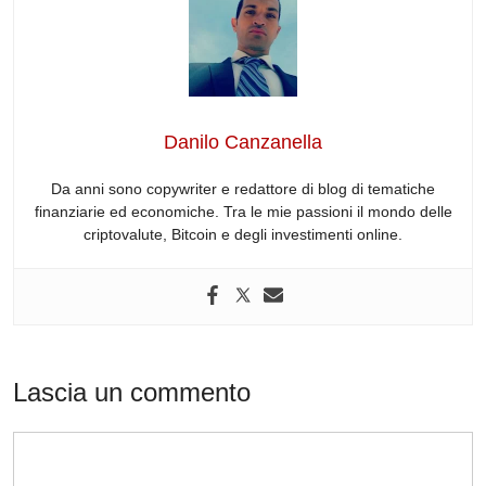
e
e
di
a
s
gr
b
dI
t
d
A
a
o
n
s
p
m
o
p
Danilo Canzanella
k
Da anni sono copywriter e redattore di blog di tematiche
finanziarie ed economiche. Tra le mie passioni il mondo delle
criptovalute, Bitcoin e degli investimenti online.
Lascia un commento
Commento