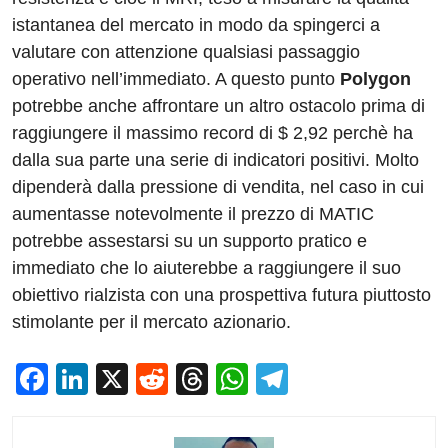
istantanea del mercato in modo da spingerci a
valutare con attenzione qualsiasi passaggio
operativo nell’immediato. A questo punto
Polygon
potrebbe anche affrontare un altro ostacolo prima di
raggiungere il massimo record di $ 2,92 perchè ha
dalla sua parte una serie di indicatori positivi. Molto
dipenderà dalla pressione di vendita, nel caso in cui
aumentasse notevolmente il prezzo di MATIC
potrebbe assestarsi su un supporto pratico e
immediato che lo aiuterebbe a raggiungere il suo
obiettivo rialzista con una prospettiva futura piuttosto
stimolante per il mercato azionario.
F
Li
X
R
T
W
T
a
n
e
hr
h
el
c
k
d
e
at
e