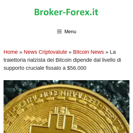
Vai
al
contenuto
Menu
Home
»
News Criptovalute
»
Bitcoin News
»
La
traiettoria rialzista dei Bitcoin dipende dal livello di
supporto cruciale fissato a $56.000