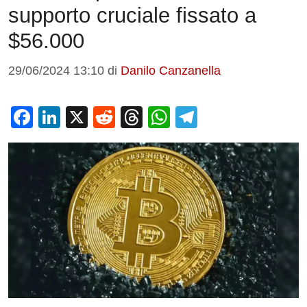
supporto cruciale fissato a
$56.000
29/06/2024 13:10
di
Danilo Canzanella
F
Li
X
R
T
W
T
a
n
e
hr
h
el
c
k
d
e
at
e
e
e
di
a
s
gr
b
dI
t
d
A
a
o
n
s
p
m
o
p
k