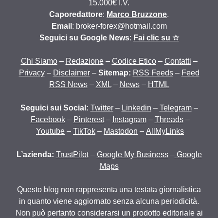
15.000€ I.V.
Caporedattore
:
Marco Bruzzone
.
Email
: broker-forex@hotmail.com
Seguici su Google News
:
Fai clic su ☆
Chi Siamo
–
Redazione
–
Codice Etico
–
Contatti
–
Privacy
–
Disclaimer
–
Sitemap:
RSS Feeds
–
Feed
RSS News
–
XML
–
News
–
HTML
Seguici sui Social:
Twitter
–
Linkedin
–
Telegram
–
Facebook
–
Pinterest
–
Instagram
–
Threads
–
Youtube
–
TikTok
–
Mastodon
–
AllMyLinks
L’azienda:
TrustPilot
–
Google My Business
–
Google
Maps
Questo blog non rappresenta una testata giornalistica
in quanto viene aggiornato senza alcuna periodicità.
Non può pertanto considerarsi un prodotto editoriale ai