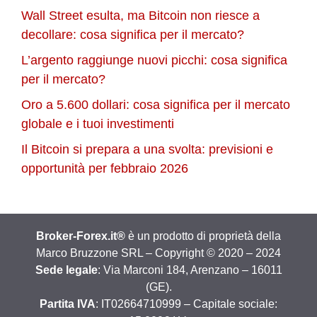
Wall Street esulta, ma Bitcoin non riesce a
decollare: cosa significa per il mercato?
L’argento raggiunge nuovi picchi: cosa significa
per il mercato?
Oro a 5.600 dollari: cosa significa per il mercato
globale e i tuoi investimenti
Il Bitcoin si prepara a una svolta: previsioni e
opportunità per febbraio 2026
Broker-Forex.it®
è un prodotto di proprietà della
Marco Bruzzone SRL – Copyright © 2020 – 2024
Sede legale
: Via Marconi 184, Arenzano – 16011
(GE).
Partita IVA
: IT02664710999 – Capitale sociale: