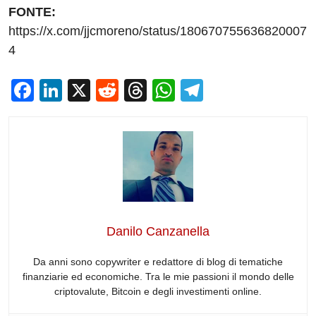
FONTE:
https://x.com/jjcmoreno/status/180670755636820007
4
F
Li
X
R
T
W
T
a
n
e
hr
h
el
c
k
d
e
at
e
e
e
di
a
s
gr
b
dI
t
d
A
a
o
n
s
p
m
o
p
Danilo Canzanella
k
Da anni sono copywriter e redattore di blog di tematiche
finanziarie ed economiche. Tra le mie passioni il mondo delle
criptovalute, Bitcoin e degli investimenti online.