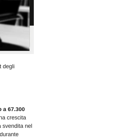
 degli
?
o a 67.300
na crescita
a svendita nel
 durante