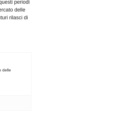
questi periodi
ercato delle
ri rilasci di
o delle