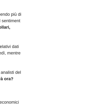
pendo più di
el sentiment
llari,
lativi dati
tedì, mentre
analisti del
à ora?
roeconomici