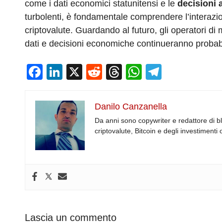
come i dati economici statunitensi e le
decisioni 
turbolenti, è fondamentale comprendere l’interazione
criptovalute. Guardando al futuro, gli operatori di m
dati e decisioni economiche continueranno probabi
F
Li
X
R
T
W
T
a
n
e
hr
h
el
c
k
d
e
at
e
Danilo Canzanella
e
e
di
a
s
gr
Da anni sono copywriter e redattore di b
b
dI
t
d
A
a
criptovalute, Bitcoin e degli investimenti 
o
n
s
p
m
o
p
k
Lascia un commento