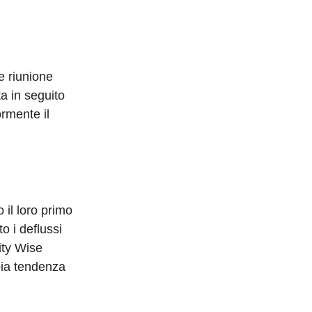
te riunione
a in seguito
rmente il
 il loro primo
o i deflussi
ity Wise
mpia tendenza