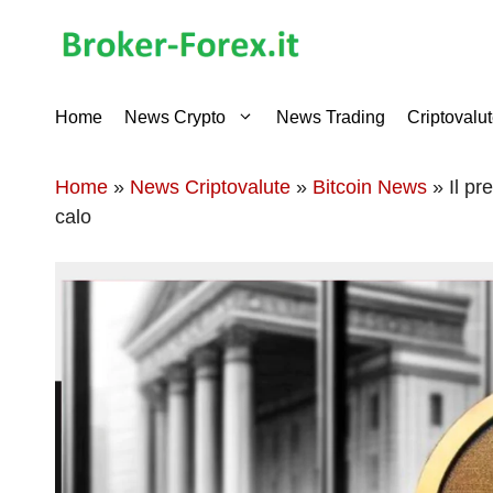
Vai
al
contenuto
Home
News Crypto
News Trading
Criptovalu
Home
»
News Criptovalute
»
Bitcoin News
»
Il pr
calo