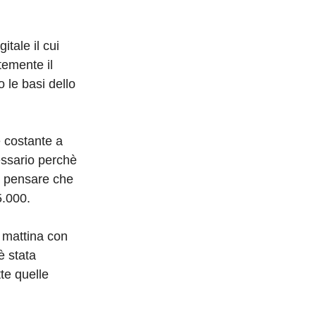
itale il cui
temente il
 le basi dello
e costante a
essario perchè
i pensare che
5.000.
a mattina con
è stata
te quelle