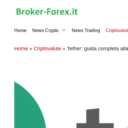
Vai
al
contenuto
Home
News Crypto
News Trading
Criptovalu
Home
»
Criptovalute
»
Tether: guida completa al