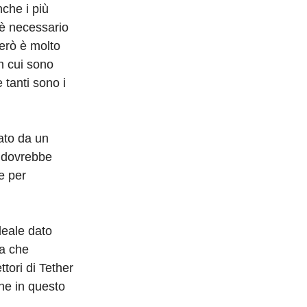
che i più
, è necessario
però è molto
in cui sono
 tanti sono i
mato da un
i dovrebbe
e per
deale dato
ta che
tori di Tether
che in questo