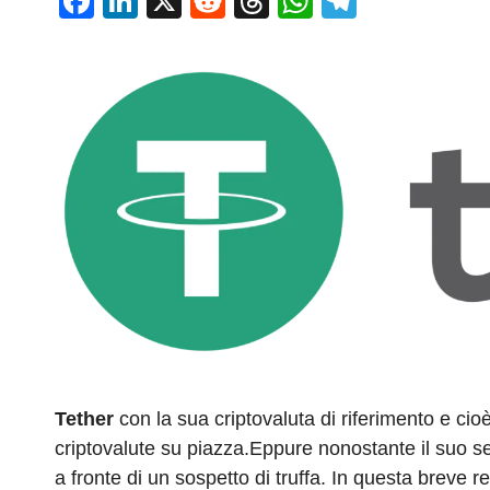
F
Li
X
R
T
W
T
a
n
e
hr
h
el
c
k
d
e
at
e
e
e
di
a
s
gr
b
dI
t
d
A
a
o
n
s
p
m
o
p
k
Tether
con la sua criptovaluta di riferimento e cio
criptovalute su piazza.Eppure nonostante il suo s
a fronte di un sospetto di truffa. In questa breve