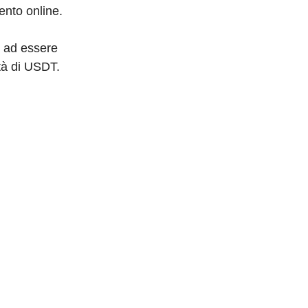
mento online.
n ad essere
ità di USDT.