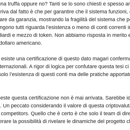
na truffa oppure no? Tanti se lo sono chiesti e spesso an
riva dal fatto è che per garantire che il sistema funzioni
are da garanzia, mostrando la fragilità del sistema che 
gono tutti riguarda l’esistenza o meno di conti correnti 
iliardi e mezzo di token. Non abbiamo risposta in merito e
l dollaro americano.
on esiste una certificazione di questo dato magari confer
ternazionali. A rigor di logica per confutare questa tesi c
olo l’esistenza di questi conti ma delle pratiche apportat
este questa certificazione non è mai arrivata. Sarebbe i
. Un peccato considerando il valore di questa criptovalu
competitors. Quello che è certo è che solo il team di diret
are la possibilità di rivelare le dinamiche del progetto 