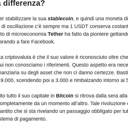
a differenza?
per stabilizzare la sua
stablecoin
, e quindi una moneta dig
ine di oscillazione c’è sempre ma 1 USDT conserva costan
etto di microeconomia
Tether
ha fatto da pioniere gettando
parando a fare Facebook.
ta criptovaluta è che il suo valore è riconosciuto oltre ch
 cui non conosciamo i riferimenti. Questo aspetto era nec
nanziaria su degli asset che non ci danno certezze. Bast
e 19.000, scendendo poi a 3.000 e rimbalzando intorno ai 
o tutto il suo capitale in
Bitcoin
si ritrova dalla sera all
completamente da un momento all’altro. Tale rivoluzione 
rantito che si sta rivelando un passaggio obbligato per tut
istema di pagamento.