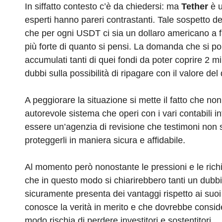
In siffatto contesto c’è da chiedersi: ma
Tether
è u
esperti hanno pareri contrastanti. Tale sospetto de
che per ogni USDT ci sia un dollaro americano a f
più forte di quanto si pensi. La domanda che si pon
accumulati tanti di quei fondi da poter coprire 2 m
dubbi sulla possibilità di ripagare con il valore de
A peggiorare la situazione si mette il fatto che n
autorevole sistema che operi con i vari contabili in
essere un’agenzia di revisione che testimoni non s
proteggerli in maniera sicura e affidabile.
Al momento però nonostante le pressioni e le richi
che in questo modo si chiarirebbero tanti un dubbi
sicuramente presenta dei vantaggi rispetto ai suoi 
conosce la verità in merito e che dovrebbe consider
modo rischia di perdere investitori e sostentitori.