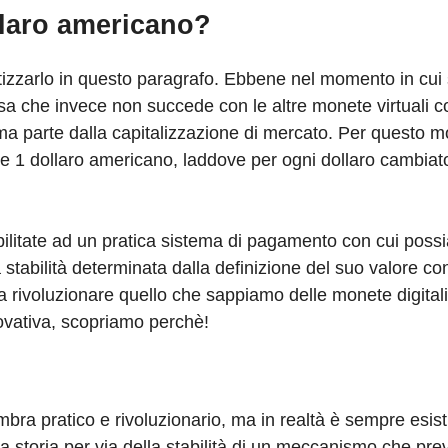
laro americano?
etizzarlo in questo paragrafo. Ebbene nel momento in cui
sa che invece non succede con le altre monete virtuali c
ma parte dalla capitalizzazione di mercato. Per questo m
 1 dollaro americano, laddove per ogni dollaro cambiat
bilitate ad un pratica sistema di pagamento con cui poss
la stabilità determinata dalla definizione del suo valore co
a rivoluzionare quello che sappiamo delle monete digital
novativa, scopriamo perchè!
a pratico e rivoluzionario, ma in realtà è sempre esisti
a storia per via della stabilità di un meccanismo che pre