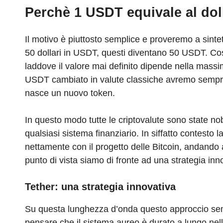
Perchè 1 USDT equivale al
dol
Il motivo è piuttosto semplice e proveremo a sint
50 dollari in USDT, questi diventano 50 USDT. Co
laddove il valore mai definito dipende nella massi
USDT cambiato in valute classiche avremo sempre
nasce un nuovo token.
In questo modo tutte le criptovalute sono state no
qualsiasi sistema finanziario. In siffatto contesto 
nettamente con il progetto delle Bitcoin, andando 
punto di vista siamo di fronte ad una strategia in
Tether: una strategia innovativa
Su questa lunghezza d’onda questo approccio sembr
pensare che il sistema aureo è durato a lungo nell