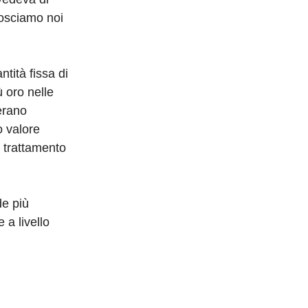
nosciamo noi
tità fissa di
 oro nelle
erano
o valore
l trattamento
de più
 a livello