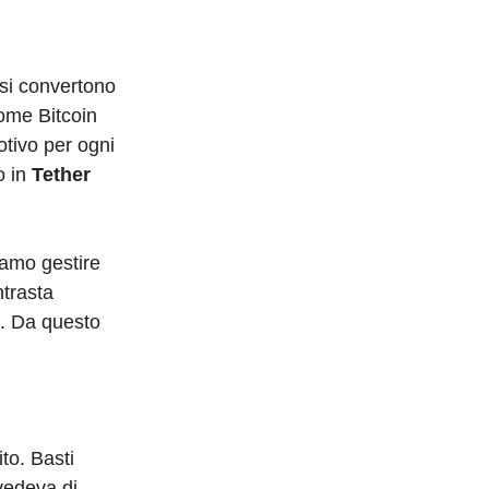
 si convertono
ome Bitcoin
otivo per ogni
o in
Tether
iamo gestire
ntrasta
i. Da questo
to. Basti
vedeva di