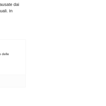
causate dai
ali. In
o delle