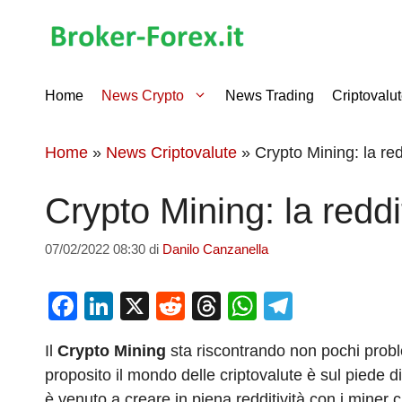
Vai
al
contenuto
Home
News Crypto
News Trading
Criptovalu
Home
»
News Criptovalute
»
Crypto Mining: la red
Crypto Mining: la reddi
07/02/2022 08:30
di
Danilo Canzanella
F
Li
X
R
T
W
T
a
n
e
hr
h
el
Il
Crypto Mining
sta riscontrando non pochi probl
c
k
d
e
at
e
proposito il mondo delle criptovalute è sul piede 
e
e
di
a
s
gr
è venuto a creare in piena redditività con i miner