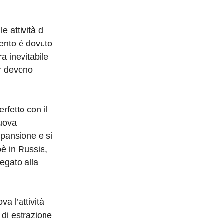
e attività di
mento è dovuto
a inevitabile
er devono
rfetto con il
nuova
spansione e si
oè in Russia,
egato alla
a l’attività
 di estrazione