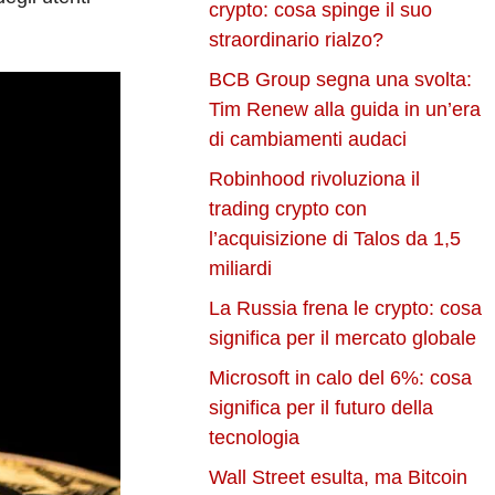
crypto: cosa spinge il suo
straordinario rialzo?
BCB Group segna una svolta:
Tim Renew alla guida in un’era
di cambiamenti audaci
Robinhood rivoluziona il
trading crypto con
l’acquisizione di Talos da 1,5
miliardi
La Russia frena le crypto: cosa
significa per il mercato globale
Microsoft in calo del 6%: cosa
significa per il futuro della
tecnologia
Wall Street esulta, ma Bitcoin