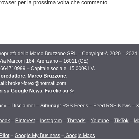
browser per la prossima volta che commento.
proprietà della Marco Bruzzone SRL – Copyright © 2020 – 2024
 Via Marconi 184, Arenzano – 16011 (GE).
2664710999 – Capitale sociale: 15.000€ I.V.
oredattore
:
Marco Bruzzone
.
ail
: broker-forex@hotmail.com
ci su Google News
:
Fai clic su ☆
acy
–
Disclaimer
–
Sitemap:
RSS Feeds
–
Feed RSS News
–
book
–
Pinterest
–
Instagram
–
Threads
–
Youtube
–
TikTok
–
M
Pilot
–
Google My Business
–
Google Maps