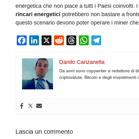
energetica che non piace a tutti i Paesi coinvolti. 
rincari energetici
potrebbero non bastare a fronte
questo scenario devono poter operare i miner che r
F
Li
X
R
T
W
T
a
n
e
hr
h
el
c
k
d
e
at
e
Danilo Canzanella
e
e
di
a
s
gr
Da anni sono copywriter e redattore di b
b
dI
t
d
A
a
criptovalute, Bitcoin e degli investimenti 
o
n
s
p
m
o
p
k
Lascia un commento