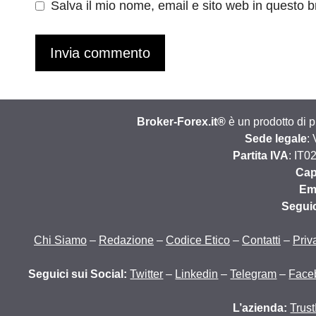
Salva il mio nome, email e sito web in questo 
Broker-Forex.it®
è un prodotto di 
Sede legale
:
Partita IVA
: IT0
Cap
Em
Segui
Chi Siamo
–
Redazione
–
Codice Etico
–
Contatti
–
Priv
Seguici sui Social:
Twitter
–
Linkedin
–
Telegram
–
Face
L’azienda:
Trust