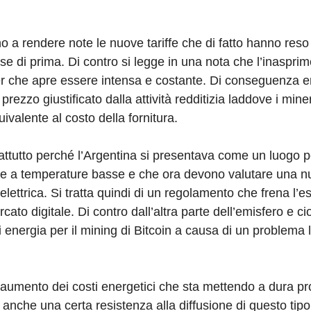
 a rendere note le nuove tariffe che di fatto hanno reso l
ose di prima. Di contro si legge in una nota che l’inaspri
er che apre essere intensa e costante. Di conseguenza er
ezzo giustificato dalla attività redditizia laddove i min
alente al costo della fornitura.
ttutto perché l’Argentina si presentava come un luogo pe
are a temperature basse e che ora devono valutare una 
lettrica. Si tratta quindi di un regolamento che frena l’e
cato digitale. Di contro dall’altra parte dell’emisfero e ci
 energia per il mining di Bitcoin a causa di un problema l
l’aumento dei costi energetici che sta mettendo a dura prov
anche una certa resistenza alla diffusione di questo tipo