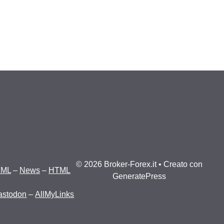
© 2026 Broker-Forex.it
• Creato con
XML
–
News
–
HTML
GeneratePress
astodon
–
AllMyLinks