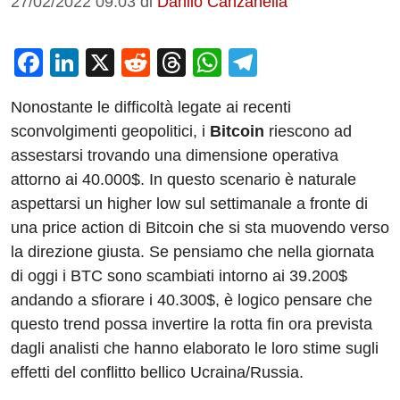
27/02/2022 09:03
di
Danilo Canzanella
F
Li
X
R
T
W
T
a
n
e
hr
h
el
Nonostante le difficoltà legate ai recenti
c
k
d
e
at
e
sconvolgimenti geopolitici, i
Bitcoin
riescono ad
e
e
di
a
s
gr
assestarsi trovando una dimensione operativa
b
dI
t
d
A
a
attorno ai 40.000$. In questo scenario è naturale
o
n
s
p
m
aspettarsi un higher low sul settimanale a fronte di
o
p
una price action di Bitcoin che si sta muovendo verso
la direzione giusta. Se pensiamo che nella giornata
k
di oggi i BTC sono scambiati intorno ai 39.200$
andando a sfiorare i 40.300$, è logico pensare che
questo trend possa invertire la rotta fin ora prevista
dagli analisti che hanno elaborato le loro stime sugli
effetti del conflitto bellico Ucraina/Russia.