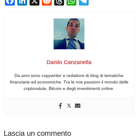
F
Li
X
R
T
W
T
a
n
e
hr
h
el
c
k
d
e
at
e
e
e
di
a
s
gr
b
dI
t
d
A
a
o
n
s
p
m
o
p
Danilo Canzanella
k
Da anni sono copywriter e redattore di blog di tematiche
finanziarie ed economiche. Tra le mie passioni il mondo delle
criptovalute, Bitcoin e degli investimenti online.
Lascia un commento