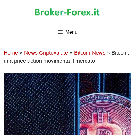
Vai
al
contenuto
Menu
Home
»
News Criptovalute
»
Bitcoin News
»
Bitcoin:
una price action movimenta il mercato