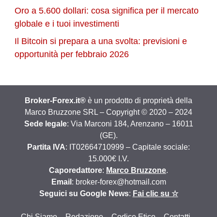
Oro a 5.600 dollari: cosa significa per il mercato
globale e i tuoi investimenti
Il Bitcoin si prepara a una svolta: previsioni e
opportunità per febbraio 2026
Broker-Forex.it®
è un prodotto di proprietà della
Marco Bruzzone SRL – Copyright © 2020 – 2024
Sede legale
: Via Marconi 184, Arenzano – 16011
(GE).
Partita IVA
: IT02664710999 – Capitale sociale:
15.000€ I.V.
Caporedattore
:
Marco Bruzzone
.
Email
: broker-forex@hotmail.com
Seguici su Google News
:
Fai clic su ☆
Chi Siamo
–
Redazione
–
Codice Etico
–
Contatti
–