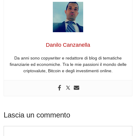
c
k
d
e
at
e
e
e
di
a
s
gr
b
dI
t
d
A
a
o
n
s
p
m
o
p
Danilo Canzanella
k
Da anni sono copywriter e redattore di blog di tematiche
finanziarie ed economiche. Tra le mie passioni il mondo delle
criptovalute, Bitcoin e degli investimenti online.
Lascia un commento
Commento