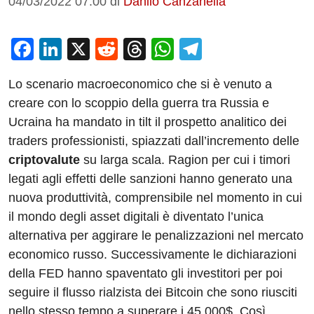
04/03/2022 07:00
di
Danilo Canzanella
F
Li
X
R
T
W
T
a
n
e
hr
h
el
Lo scenario macroeconomico che si è venuto a
c
k
d
e
at
e
creare con lo scoppio della guerra tra Russia e
e
e
di
a
s
gr
Ucraina ha mandato in tilt il prospetto analitico dei
b
dI
t
d
A
a
traders professionisti, spiazzati dall’incremento delle
o
n
s
p
m
criptovalute
su larga scala. Ragion per cui i timori
o
p
legati agli effetti delle sanzioni hanno generato una
nuova produttività, comprensibile nel momento in cui
k
il mondo degli asset digitali è diventato l’unica
alternativa per aggirare le penalizzazioni nel mercato
economico russo. Successivamente le dichiarazioni
della FED hanno spaventato gli investitori per poi
seguire il flusso rialzista dei Bitcoin che sono riusciti
nello stesso tempo a superare i 45.000$. Così