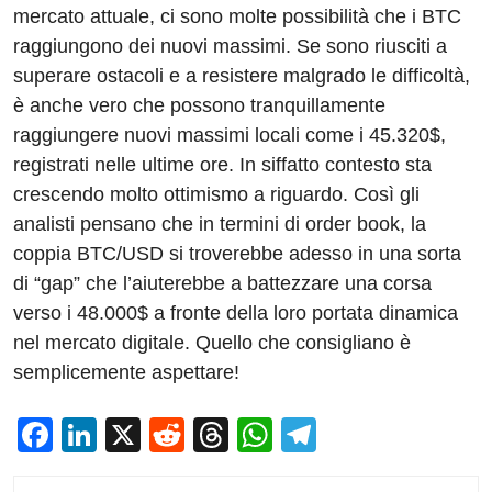
mercato attuale, ci sono molte possibilità che i BTC
raggiungono dei nuovi massimi. Se sono riusciti a
superare ostacoli e a resistere malgrado le difficoltà,
è anche vero che possono tranquillamente
raggiungere nuovi massimi locali come i 45.320$,
registrati nelle ultime ore. In siffatto contesto sta
crescendo molto ottimismo a riguardo. Così gli
analisti pensano che in termini di order book, la
coppia BTC/USD si troverebbe adesso in una sorta
di “gap” che l’aiuterebbe a battezzare una corsa
verso i 48.000$ a fronte della loro portata dinamica
nel mercato digitale. Quello che consigliano è
semplicemente aspettare!
F
Li
X
R
T
W
T
a
n
e
hr
h
el