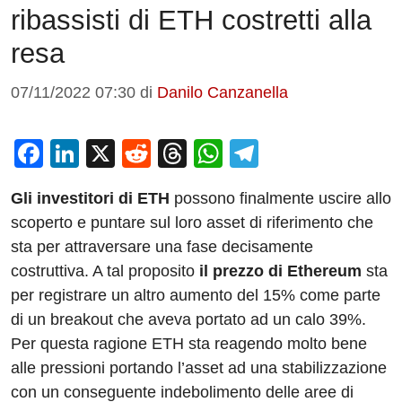
ribassisti di ETH costretti alla
resa
07/11/2022 07:30
di
Danilo Canzanella
F
Li
X
R
T
W
T
a
n
e
hr
h
el
Gli investitori di ETH
possono finalmente uscire allo
c
k
d
e
at
e
scoperto e puntare sul loro asset di riferimento che
e
e
di
a
s
gr
sta per attraversare una fase decisamente
b
dI
t
d
A
a
costruttiva. A tal proposito
il prezzo di Ethereum
sta
o
n
s
p
m
per registrare un altro aumento del 15% come parte
o
p
di un breakout che aveva portato ad un calo 39%.
Per questa ragione ETH sta reagendo molto bene
k
alle pressioni portando l’asset ad una stabilizzazione
con un conseguente indebolimento delle aree di