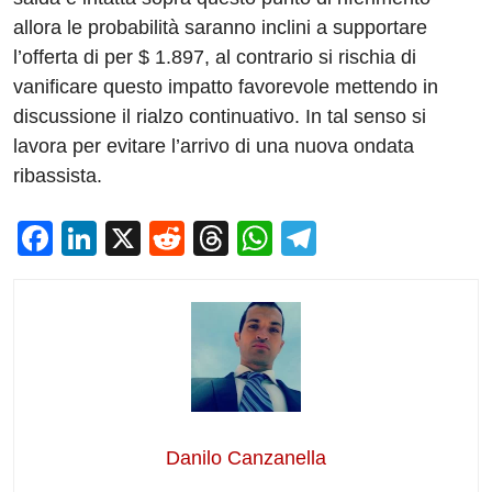
allora le probabilità saranno inclini a supportare
l’offerta di per $ 1.897, al contrario si rischia di
vanificare questo impatto favorevole mettendo in
discussione il rialzo continuativo. In tal senso si
lavora per evitare l’arrivo di una nuova ondata
ribassista.
F
Li
X
R
T
W
T
a
n
e
hr
h
el
c
k
d
e
at
e
e
e
di
a
s
gr
b
dI
t
d
A
a
o
n
s
p
m
o
p
Danilo Canzanella
k