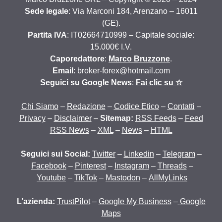
Sede legale
: Via Marconi 184, Arenzano – 16011
(GE).
Partita IVA
: IT02664710999 – Capitale sociale:
15.000€ I.V.
Caporedattore
:
Marco Bruzzone
.
Email
: broker-forex@hotmail.com
Seguici su Google News
:
Fai clic su ☆
Chi Siamo
–
Redazione
–
Codice Etico
–
Contatti
–
Privacy
–
Disclaimer
–
Sitemap:
RSS Feeds
–
Feed
RSS News
–
XML
–
News
–
HTML
Seguici sui Social:
Twitter
–
Linkedin
–
Telegram
–
Facebook
–
Pinterest
–
Instagram
–
Threads
–
Youtube
–
TikTok
–
Mastodon
–
AllMyLinks
L’azienda:
TrustPilot
–
Google My Business
–
Google
Maps