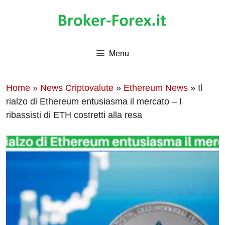
Vai
al
contenuto
Menu
Home
»
News Criptovalute
»
Ethereum News
»
Il
rialzo di Ethereum entusiasma il mercato – I
ribassisti di ETH costretti alla resa