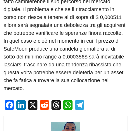
fatto cambierebbe il suo percorso nel mercato
digitale. Il problema è che se il ritracciamento in
corso non riesce a tenere al di sopra di $ 0,000511
allora sarà segnalata una debolezza tra gli acquirenti
che potrebbe vanificare le speranze finora raccolte.
In quel caso e cioè nel momento in cui il prezzo di
SafeMoon produce una candela giornaliera al di
sotto del minimo range a 0,000356$ sarà inevitabile
lasciarsi trascinare da una tendenza ribassista che
questa volta potrebbe essere deleteria per un asset
che fa fatica a trovare la sua collocazione nel
mercato.
F
Li
X
R
T
W
T
a
n
e
hr
h
el
c
k
d
e
at
e