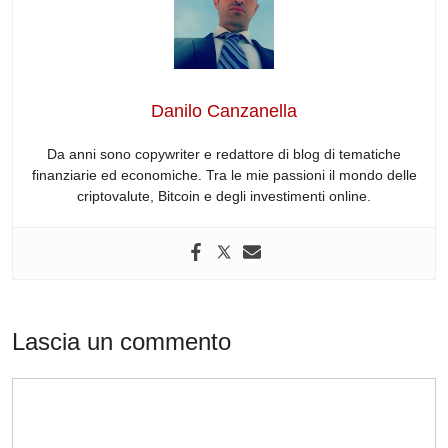
e
e
di
a
s
gr
b
dI
t
d
A
a
o
n
s
p
m
o
p
Danilo Canzanella
k
Da anni sono copywriter e redattore di blog di tematiche
finanziarie ed economiche. Tra le mie passioni il mondo delle
criptovalute, Bitcoin e degli investimenti online.
Lascia un commento
Commento