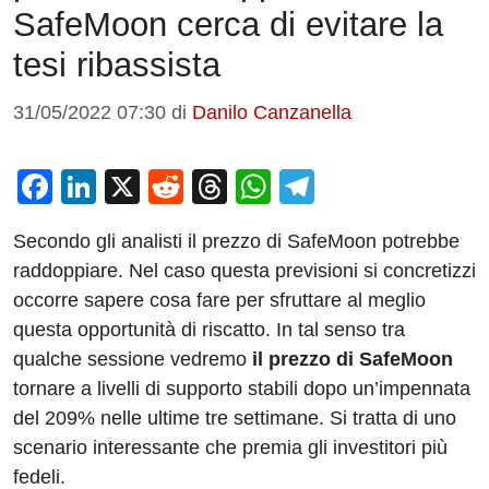
SafeMoon cerca di evitare la
tesi ribassista
31/05/2022 07:30
di
Danilo Canzanella
F
Li
X
R
T
W
T
a
n
e
hr
h
el
Secondo gli analisti il prezzo di SafeMoon potrebbe
c
k
d
e
at
e
raddoppiare. Nel caso questa previsioni si concretizzi
e
e
di
a
s
gr
occorre sapere cosa fare per sfruttare al meglio
b
dI
t
d
A
a
questa opportunità di riscatto. In tal senso tra
o
n
s
p
m
qualche sessione vedremo
il prezzo di SafeMoon
o
p
tornare a livelli di supporto stabili dopo un’impennata
del 209% nelle ultime tre settimane. Si tratta di uno
k
scenario interessante che premia gli investitori più
fedeli.