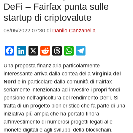
DeFi – Fairfax punta sulle
startup di criptovalute
08/05/2022 07:30
di
Danilo Canzanella
F
Li
X
R
T
W
T
a
n
e
hr
h
el
Una proposta finanziaria particolarmente
c
k
d
e
at
e
interessante arriva dalla contea della
Virginia del
e
e
di
a
s
gr
Nord
e in particolare dalla comunità di Fairfax
b
dI
t
d
A
a
seriamente intenzionata ad investire i propri fondi
o
n
s
p
m
pensione nell’agricoltura del rendimento DeFi. Si
o
p
tratta di un progetto pionieristico che fa parte di una
iniziativa più ampia che ha portato finora
k
all’investimento di numerosi progetti legati alle
monete digitali e agli sviluppi della blockchain.