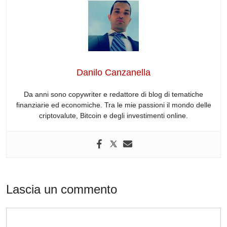
c
k
d
e
at
e
e
e
di
a
s
gr
b
dI
t
d
A
a
o
n
s
p
m
o
p
Danilo Canzanella
k
Da anni sono copywriter e redattore di blog di tematiche
finanziarie ed economiche. Tra le mie passioni il mondo delle
criptovalute, Bitcoin e degli investimenti online.
Lascia un commento
Commento