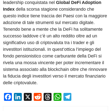
leadership conquistata nel
Global DeFi Adoption
Index
della scorsa stagione considerando che
questo indice tiene traccia dei Paesi con la maggiore
adozione di tale strumenti sul mercato digitale.
Tenendo bene a mente che la DeFi ha solitamente
successo laddove c’è un alto reddito oltre ad un
significativo uso di criptovaluta tra i trader e gli
investitori istituzionali. In quest’ottica l’impiego del
fondo pensionistico come carburante della DeFi si
rivela una mossa vincente per poter incrementare il
sistema associato alla blockchain oltre che rinnovare
la fiducia degli investitori verso il mercato finanziario
delle criptovalute.
F
Li
X
R
T
W
T
a
n
e
hr
h
el