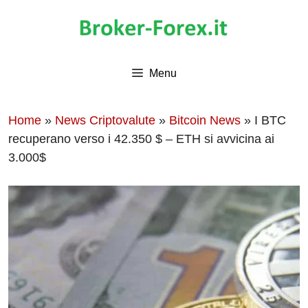
Vai
al
contenuto
Menu
Home
»
News Criptovalute
»
Bitcoin News
»
I BTC
recuperano verso i 42.350 $ – ETH si avvicina ai
3.000$