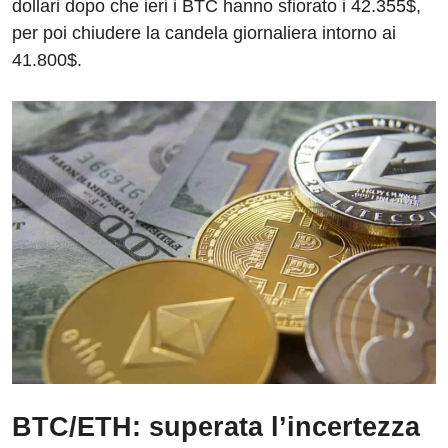
dollari dopo che ieri i BTC hanno sfiorato i 42.355$,
per poi chiudere la candela giornaliera intorno ai
41.800$.
BTC/ETH: superata l’incertezza