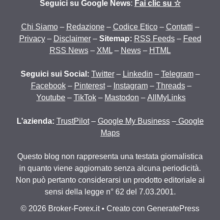
Seguici su Google News
:
Fai clic su ☆
Chi Siamo
–
Redazione
–
Codice Etico
–
Contatti
–
Privacy
–
Disclaimer
–
Sitemap:
RSS Feeds
–
Feed
RSS News
–
XML
–
News
–
HTML
Seguici sui Social:
Twitter
–
Linkedin
–
Telegram
–
Facebook
–
Pinterest
–
Instagram
–
Threads
–
Youtube
–
TikTok
–
Mastodon
–
AllMyLinks
L’azienda:
TrustPilot
–
Google My Business
–
Google
Maps
Questo blog non rappresenta una testata giornalistica
in quanto viene aggiornato senza alcuna periodicità.
Non può pertanto considerarsi un prodotto editoriale ai
sensi della legge n° 62 del 7.03.2001.
© 2026 Broker-Forex.it
• Creato con
GeneratePress