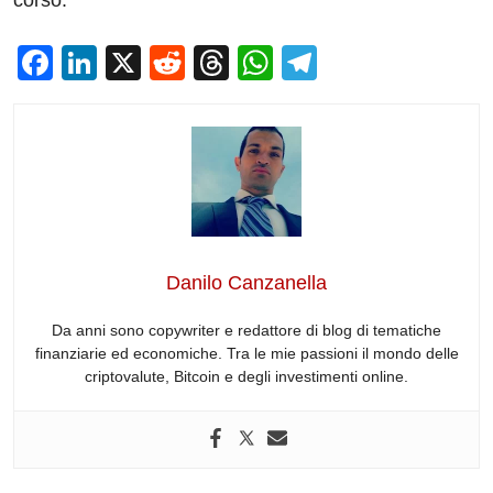
corso.
F
Li
X
R
T
W
T
a
n
e
hr
h
el
c
k
d
e
at
e
e
e
di
a
s
gr
b
dI
t
d
A
a
o
n
s
p
m
o
p
Danilo Canzanella
k
Da anni sono copywriter e redattore di blog di tematiche
finanziarie ed economiche. Tra le mie passioni il mondo delle
criptovalute, Bitcoin e degli investimenti online.