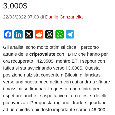
3.000$
22/03/2022 07:00
di
Danilo Canzanella
F
Li
X
R
T
W
T
a
n
e
hr
h
el
Gli analisti sono molto ottimisti circa il percorso
c
k
d
e
at
e
attuale delle
criptovalute
con i BTC che hanno per
e
e
di
a
s
gr
ora recuperato i 42.350$, mentre ETH seppur con
b
dI
t
d
A
a
fatica si sta avvicinando verso i 3.000$. Questa
o
n
s
p
m
posizione rialzista consente a Bitcoin di lanciarsi
o
p
verso una nuova price action con cui andrà a sfidare
i massimi settimanali. In questo modo finirà per
k
rispettare anche le aspettative di un retest su livelli
più avanzati. Per questa ragione i traders guadano
ad un obiettivo piuttosto importante come i 46.000