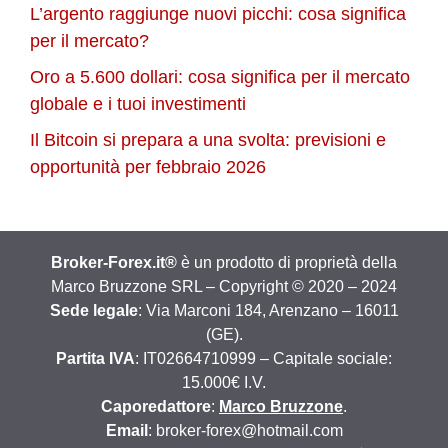
L’argento raggiunge nuovi picchi: cosa significa
per il mercato?
Oro a 5.600 dollari: cosa significa per il mercato
globale e i tuoi investimenti
Il Bitcoin si prepara a una svolta: previsioni e
opportunità per febbraio 2026
Broker-Forex.it®
è un prodotto di proprietà della
Marco Bruzzone SRL – Copyright © 2020 – 2024
Sede legale
: Via Marconi 184, Arenzano – 16011
(GE).
Partita IVA
: IT02664710999 – Capitale sociale:
15.000€ I.V.
Caporedattore
:
Marco Bruzzone
.
Email
: broker-forex@hotmail.com