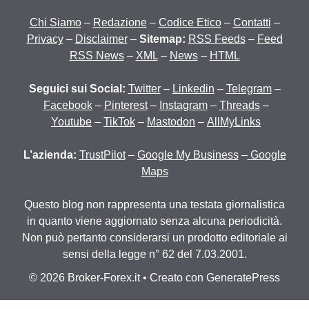
Chi Siamo
–
Redazione
–
Codice Etico
–
Contatti
–
Privacy
–
Disclaimer
–
Sitemap:
RSS Feeds
–
Feed
RSS News
–
XML
–
News
–
HTML
Seguici sui Social:
Twitter
–
Linkedin
–
Telegram
–
Facebook
–
Pinterest
–
Instagram
–
Threads
–
Youtube
–
TikTok
–
Mastodon
–
AllMyLinks
L’azienda:
TrustPilot
–
Google My Business
–
Google
Maps
Questo blog non rappresenta una testata giornalistica
in quanto viene aggiornato senza alcuna periodicità.
Non può pertanto considerarsi un prodotto editoriale ai
sensi della legge n° 62 del 7.03.2001.
© 2026 Broker-Forex.it
• Creato con
GeneratePress