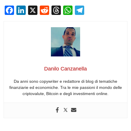
F
Li
X
R
T
W
T
a
n
e
hr
h
el
c
k
d
e
at
e
e
e
di
a
s
gr
b
dI
t
d
A
a
o
n
s
p
m
o
p
Danilo Canzanella
k
Da anni sono copywriter e redattore di blog di tematiche
finanziarie ed economiche. Tra le mie passioni il mondo delle
criptovalute, Bitcoin e degli investimenti online.