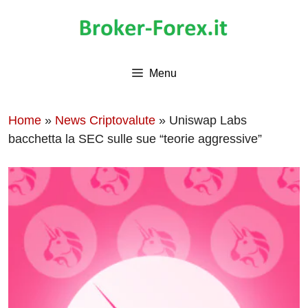
Vai
al
contenuto
Menu
Home
»
News Criptovalute
»
Uniswap Labs
bacchetta la SEC sulle sue “teorie aggressive”