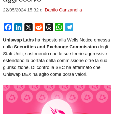
22/05/2024 15:32
di
Danilo Canzanella
F
Li
X
R
T
W
T
a
n
e
hr
h
el
Uniswap Labs
ha risposto alla Wells Notice emessa
c
k
d
e
at
e
dalla
Securities and Exchange Commission
degli
e
e
di
a
s
gr
Stati Uniti, sostenendo che le sue teorie aggressive
b
dI
t
d
A
a
estendono la portata della commissione oltre la sua
o
n
s
p
m
giurisdizione. Di contro la SEC ha affermato che
o
p
Uniswap DEX ha agito come borsa valori.
k