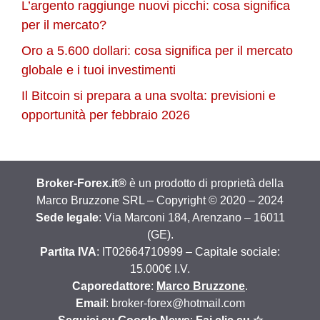
L’argento raggiunge nuovi picchi: cosa significa
per il mercato?
Oro a 5.600 dollari: cosa significa per il mercato
globale e i tuoi investimenti
Il Bitcoin si prepara a una svolta: previsioni e
opportunità per febbraio 2026
Broker-Forex.it®
è un prodotto di proprietà della
Marco Bruzzone SRL – Copyright © 2020 – 2024
Sede legale
: Via Marconi 184, Arenzano – 16011
(GE).
Partita IVA
: IT02664710999 – Capitale sociale:
15.000€ I.V.
Caporedattore
:
Marco Bruzzone
.
Email
: broker-forex@hotmail.com