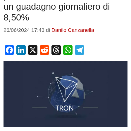
un guadagno giornaliero di
8,50%
26/06/2024 17:43
di
Danilo Canzanella
F
Li
X
R
T
W
T
a
n
e
hr
h
el
c
k
d
e
at
e
e
e
di
a
s
gr
b
dI
t
d
A
a
o
n
s
p
m
o
p
k