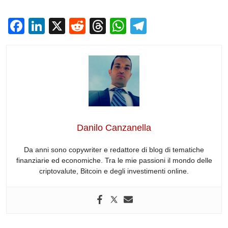
F
Li
X
R
T
W
T
a
n
e
hr
h
el
c
k
d
e
at
e
e
e
di
a
s
gr
b
dI
t
d
A
a
o
n
s
p
m
o
p
Danilo Canzanella
k
Da anni sono copywriter e redattore di blog di tematiche
finanziarie ed economiche. Tra le mie passioni il mondo delle
criptovalute, Bitcoin e degli investimenti online.