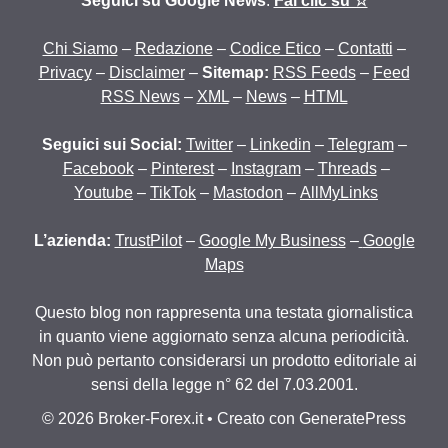
Seguici su Google News
:
Fai clic su ☆
Chi Siamo
–
Redazione
–
Codice Etico
–
Contatti
–
Privacy
–
Disclaimer
–
Sitemap:
RSS Feeds
–
Feed
RSS News
–
XML
–
News
–
HTML
Seguici sui Social:
Twitter
–
Linkedin
–
Telegram
–
Facebook
–
Pinterest
–
Instagram
–
Threads
–
Youtube
–
TikTok
–
Mastodon
–
AllMyLinks
L’azienda:
TrustPilot
–
Google My Business
–
Google
Maps
Questo blog non rappresenta una testata giornalistica
in quanto viene aggiornato senza alcuna periodicità.
Non può pertanto considerarsi un prodotto editoriale ai
sensi della legge n° 62 del 7.03.2001.
© 2026 Broker-Forex.it
• Creato con
GeneratePress