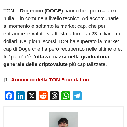
TON e
Dogecoin (DOGE)
hanno ben poco – anzi,
nulla – in comune a livello tecnico. Ad accomunarle
al momento è soltanto la market cap, che per
entrambe le valute si attesta attorno ai 23 miliardi di
dollari. Nei giorni scorsi TON ha superato la market
cap di Doge che ha però recuperato nelle ultime ore.
In “palio” c’è l’
ottava piazza nella graduatoria
generale delle criptovalute
più capitalizzate.
[1]
Annuncio della TON Foundation
F
Li
X
R
T
W
T
a
n
e
hr
h
el
c
k
d
e
at
e
e
e
di
a
s
gr