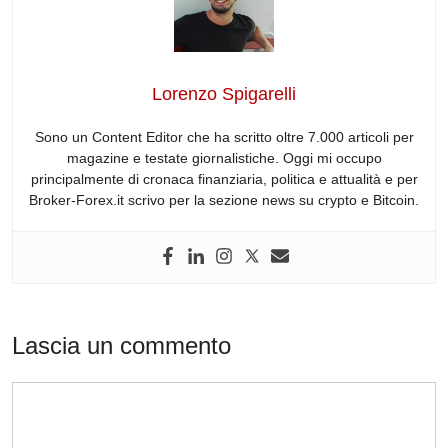
b
dI
t
d
A
a
o
n
s
p
m
o
p
Lorenzo Spigarelli
k
Sono un Content Editor che ha scritto oltre 7.000 articoli per
magazine e testate giornalistiche. Oggi mi occupo
principalmente di cronaca finanziaria, politica e attualità e per
Broker-Forex.it scrivo per la sezione news su crypto e Bitcoin.
Lascia un commento
Commento