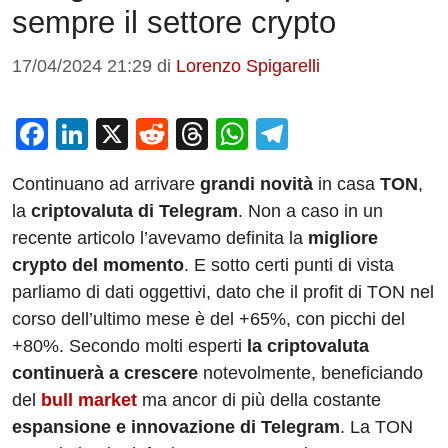
sempre il settore crypto
17/04/2024 21:29
di
Lorenzo Spigarelli
F
Li
X
R
T
W
T
a
n
e
hr
h
el
Continuano ad arrivare
grandi novità
in casa
TON
,
c
k
d
e
at
e
la
criptovaluta di Telegram
. Non a caso in un
e
e
di
a
s
gr
recente articolo l’avevamo definita la
migliore
b
dI
t
d
A
a
crypto del momento
. E sotto certi punti di vista
o
n
s
p
m
parliamo di dati oggettivi, dato che il profit di TON nel
o
p
corso dell’ultimo mese è del +65%, con picchi del
+80%. Secondo molti esperti
la criptovaluta
k
continuerà a crescere
notevolmente, beneficiando
del
bull market
ma ancor di più della costante
espansione e innovazione di Telegram
. La TON