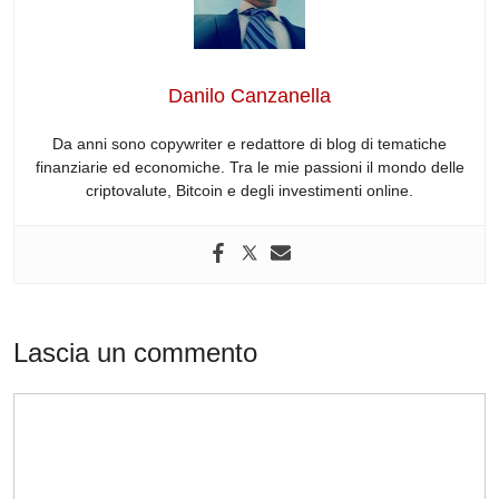
b
dI
t
d
A
a
o
n
s
p
m
o
p
Danilo Canzanella
k
Da anni sono copywriter e redattore di blog di tematiche
finanziarie ed economiche. Tra le mie passioni il mondo delle
criptovalute, Bitcoin e degli investimenti online.
Lascia un commento
Commento