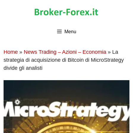
Vai
al
contenuto
Menu
Home
»
News Trading – Azioni – Economia
»
La
strategia di acquisizione di Bitcoin di MicroStrategy
divide gli analisti