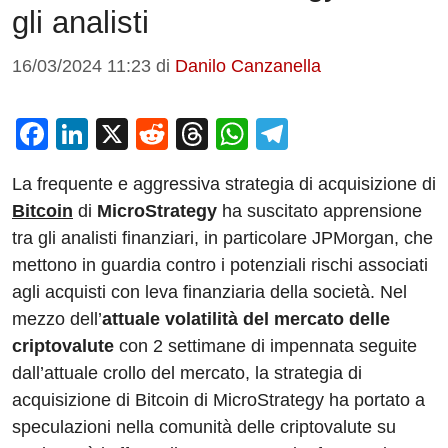
gli analisti
16/03/2024 11:23
di
Danilo Canzanella
F
Li
X
R
T
W
T
a
n
e
hr
h
el
La frequente e aggressiva strategia di acquisizione di
c
k
d
e
at
e
Bitcoin
di
MicroStrategy
ha suscitato apprensione
e
e
di
a
s
gr
tra gli analisti finanziari, in particolare JPMorgan, che
b
dI
t
d
A
a
mettono in guardia contro i potenziali rischi associati
o
n
s
p
m
agli acquisti con leva finanziaria della società. Nel
o
p
mezzo dell’
attuale volatilità del mercato delle
criptovalute
con 2 settimane di impennata seguite
k
dall’attuale crollo del mercato, la strategia di
acquisizione di Bitcoin di MicroStrategy ha portato a
speculazioni nella comunità delle criptovalute su