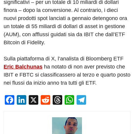
significativi – per un totale di 10 miliardi di dollari
finora – dopo la conversione. Al contrario, i dieci
nuovi prodotti spot lanciati a gennaio detengono ora
un totale di 55 miliardi di dollari di asset in gestione
(AUM), con afflussi guidati sia da IBIT che dall’ETF
Bitcoin di Fidelity.
Sulla piattaforma di X, l’analista di Bloomberg ETF
Eric Balchunas
ha notato di non aver previsto che
IBIT e FBTC si classificassero al terzo e quarto posto
nei flussi da inizio anno tra tutti gli ETF.
F
Li
X
R
T
W
T
a
n
e
hr
h
el
c
k
d
e
at
e
e
e
di
a
s
gr