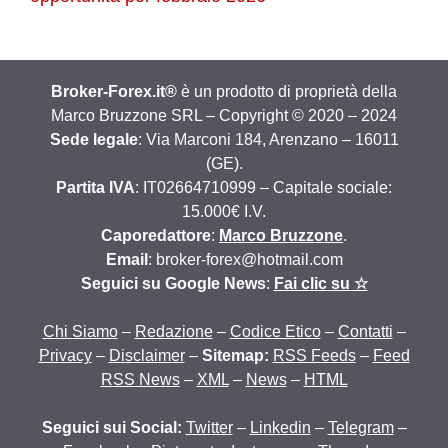
Broker-Forex.it®
è un prodotto di proprietà della
Marco Bruzzone SRL – Copyright © 2020 – 2024
Sede legale
: Via Marconi 184, Arenzano – 16011
(GE).
Partita IVA
: IT02664710999 – Capitale sociale:
15.000€ I.V.
Caporedattore
:
Marco Bruzzone
.
Email
: broker-forex@hotmail.com
Seguici su Google News
:
Fai clic su ☆
Chi Siamo
–
Redazione
–
Codice Etico
–
Contatti
–
Privacy
–
Disclaimer
–
Sitemap:
RSS Feeds
–
Feed
RSS News
–
XML
–
News
–
HTML
Seguici sui Social:
Twitter
–
Linkedin
–
Telegram
–