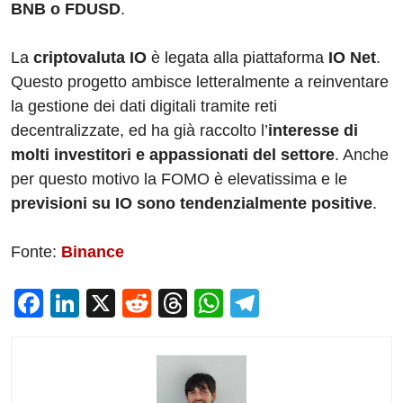
BNB o FDUSD
.
La
criptovaluta IO
è legata alla piattaforma
IO Net
.
Questo progetto ambisce letteralmente a reinventare
la gestione dei dati digitali tramite reti
decentralizzate, ed ha già raccolto l’
interesse di
molti investitori e appassionati del settore
. Anche
per questo motivo la FOMO è elevatissima e le
previsioni su IO sono tendenzialmente positive
.
Fonte:
Binance
F
Li
X
R
T
W
T
a
n
e
hr
h
el
c
k
d
e
at
e
e
e
di
a
s
gr