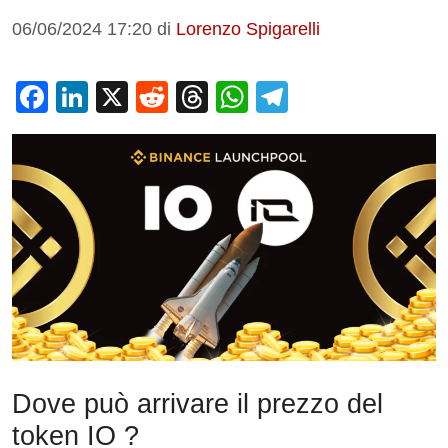
06/06/2024 17:20
di
Lorenzo Spigarelli
F
Li
X
R
T
W
T
a
n
e
hr
h
el
c
k
d
e
at
e
e
e
di
a
s
gr
b
dI
t
d
A
a
o
n
s
p
m
o
p
k
Dove può arrivare il prezzo del
token IO ?