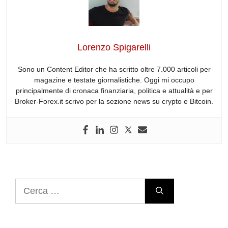
b
dI
t
d
A
a
o
n
s
p
m
o
p
Lorenzo Spigarelli
k
Sono un Content Editor che ha scritto oltre 7.000 articoli per
magazine e testate giornalistiche. Oggi mi occupo
principalmente di cronaca finanziaria, politica e attualità e per
Broker-Forex.it scrivo per la sezione news su crypto e Bitcoin.
Ricerca
per: