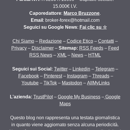
15.000€ I.V.
Caporedattore
:
Marco Bruzzone
.
Email
: broker-forex@hotmail.com
Seguici su Google News
:
Fai clic su ☆
Chi Siamo
–
Redazione
–
Codice Etico
–
Contatti
–
Privacy
–
Disclaimer
–
Sitemap:
RSS Feeds
–
Feed
RSS News
–
XML
–
News
–
HTML
Seguici sui Social:
Twitter
–
Linkedin
–
Telegram
–
Facebook
–
Pinterest
–
Instagram
–
Threads
–
Youtube
–
TikTok
–
Mastodon
–
AllMyLinks
L’azienda:
TrustPilot
–
Google My Business
–
Google
Maps
Questo blog non rappresenta una testata giornalistica
in quanto viene aggiornato senza alcuna periodicità.