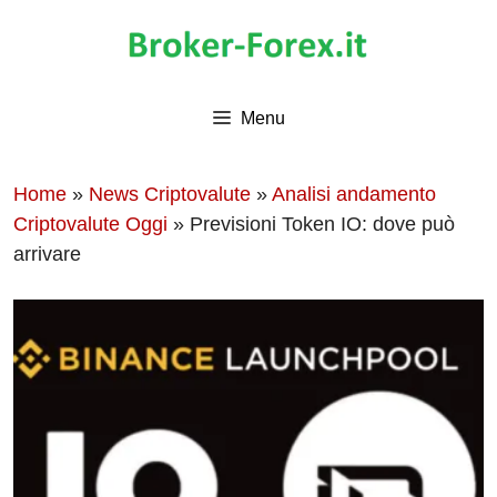
Vai
al
contenuto
Menu
Home
»
News Criptovalute
»
Analisi andamento
Criptovalute Oggi
»
Previsioni Token IO: dove può
arrivare