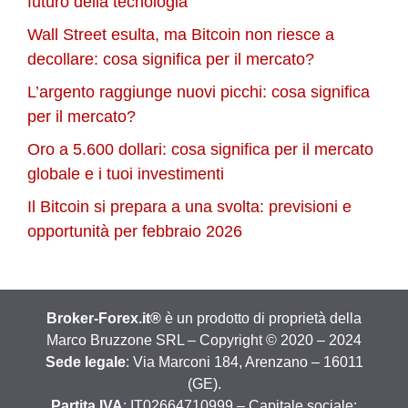
futuro della tecnologia
Wall Street esulta, ma Bitcoin non riesce a
decollare: cosa significa per il mercato?
L’argento raggiunge nuovi picchi: cosa significa
per il mercato?
Oro a 5.600 dollari: cosa significa per il mercato
globale e i tuoi investimenti
Il Bitcoin si prepara a una svolta: previsioni e
opportunità per febbraio 2026
Broker-Forex.it®
è un prodotto di proprietà della
Marco Bruzzone SRL – Copyright © 2020 – 2024
Sede legale
: Via Marconi 184, Arenzano – 16011
(GE).
Partita IVA
: IT02664710999 – Capitale sociale: