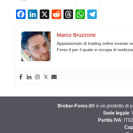
F
Li
X
R
T
W
T
a
n
e
hr
h
el
c
k
d
e
at
e
Marco Bruzzone
e
e
di
a
s
gr
Appassionato di trading online investe r
b
dI
t
d
A
a
Forex.it per il quale si occupa di realiz
o
n
s
p
m
o
p
k
Broker-Forex.it®
è un prodotto di 
Sede legale
:
Partita IVA
: IT0
Cap