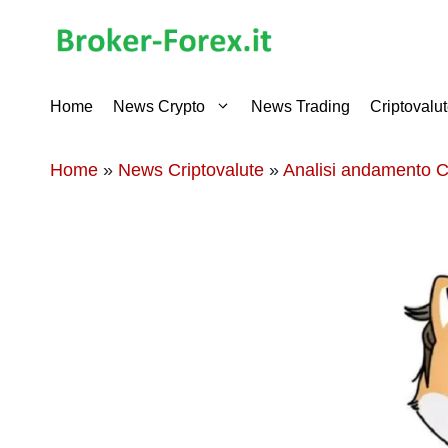
Vai
al
contenuto
Home
News Crypto
News Trading
Criptovalu
Home
»
News Criptovalute
»
Analisi andamento C