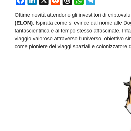
F
Li
X
R
T
W
T
a
n
e
hr
h
el
Ottime novità attendono gli investitori di criptov
c
k
d
e
at
e
(ELON)
. Ispirata come si evince dal nome alle D
e
e
di
a
s
gr
fantascientifica e al tempo stesso affascinate. Infa
b
dI
t
d
A
a
viaggio valoroso attraverso l’universo, obiettivo 
o
n
s
p
m
come pioniere dei viaggi spaziali e colonizzatore 
o
p
k