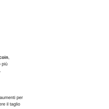
coin
,
 più
.
i aumenti per
e il taglio