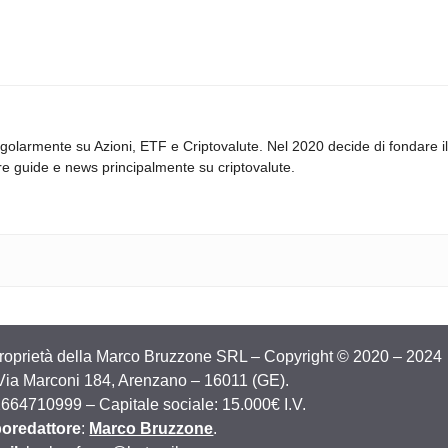
egolarmente su Azioni, ETF e Criptovalute. Nel 2020 decide di fondare i
zare guide e news principalmente su criptovalute.
proprietà della Marco Bruzzone SRL – Copyright © 2020 – 2024
 Via Marconi 184, Arenzano – 16011 (GE).
2664710999 – Capitale sociale: 15.000€ I.V.
oredattore
:
Marco Bruzzone
.