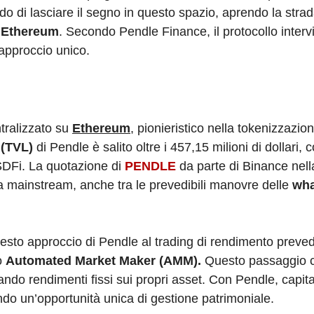
o di lasciare il segno in questo spazio, aprendo la strad
i
Ethereum
. Secondo Pendle Finance, il protocollo interv
o approccio unico.
tralizzato su
Ethereum
, pionieristico nella tokenizzazio
 (TVL)
di Pendle è salito oltre i 457,15 milioni di dollari,
LSDFi. La quotazione di
PENDLE
da parte di Binance nell
a mainstream, anche tra le prevedibili manovre delle
wha
to approccio di Pendle al trading di rendimento preved
o
Automated Market Maker (AMM).
Questo passaggio c
ndo rendimenti fissi sui propri asset. Con Pendle, capita
do un’opportunità unica di gestione patrimoniale.