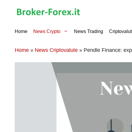
Vai
al
contenuto
Home
News Crypto
News Trading
Criptovalu
Home
»
News Criptovalute
»
Pendle Finance: explo