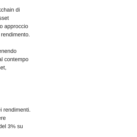
kchain di
sset
to approccio
i rendimento.
venendo
 al contempo
et,
i rendimenti.
ere
del 3% su