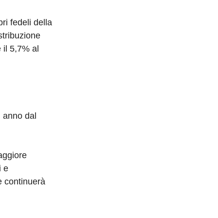
 fedeli della
stribuzione
 il 5,7% al
n anno dal
maggiore
i e
e continuerà