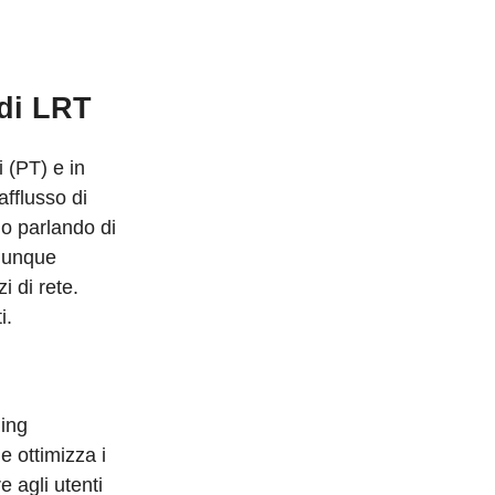
 di LRT
 (PT) e in
fflusso di
mo parlando di
 dunque
i di rete.
i.
ding
 ottimizza i
e agli utenti