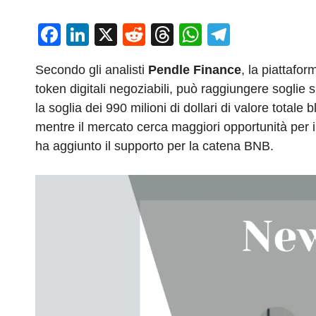
F
Li
X
R
T
W
T
a
n
e
hr
h
el
Secondo gli analisti
Pendle Finance
, la piattafor
c
k
d
e
at
e
token digitali negoziabili, può raggiungere soglie 
e
e
di
a
s
gr
la soglia dei 990 milioni di dollari di valore tota
b
dI
t
d
A
a
mentre il mercato cerca maggiori opportunità per 
o
n
s
p
m
ha aggiunto il supporto per la catena BNB.
o
p
k