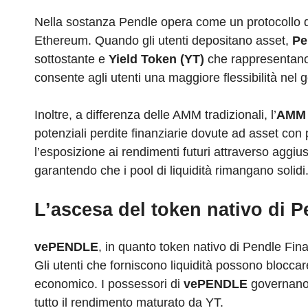
‍Nella sostanza Pendle opera come un protocollo d
Ethereum. Quando gli utenti depositano asset,
Pe
sottostante e
Yield Token (YT)
che rappresentano 
consente agli utenti una maggiore flessibilità nel g
Inoltre, a differenza delle AMM tradizionali, l’
AMM 
potenziali perdite finanziarie dovute ad asset con 
l’esposizione ai rendimenti futuri attraverso aggi
garantendo che i pool di liquidità rimangano solidi
L’ascesa del token nativo di 
vePENDLE
, in quanto token nativo di Pendle Fin
Gli utenti che forniscono liquidità possono bloccar
economico. I possessori di
vePENDLE
governano 
tutto il rendimento maturato da YT.