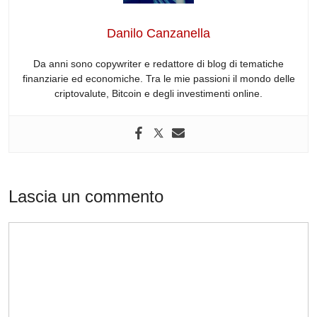
o
n
s
p
m
o
p
Danilo Canzanella
k
Da anni sono copywriter e redattore di blog di tematiche
finanziarie ed economiche. Tra le mie passioni il mondo delle
criptovalute, Bitcoin e degli investimenti online.
Lascia un commento
Commento