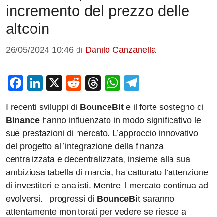
incremento del prezzo delle
altcoin
26/05/2024 10:46
di
Danilo Canzanella
F
Li
X
R
T
W
T
a
n
e
hr
h
el
I recenti sviluppi di
BounceBit
e il forte sostegno di
c
k
d
e
at
e
Binance
hanno influenzato in modo significativo le
e
e
di
a
s
gr
sue prestazioni di mercato. L’approccio innovativo
b
dI
t
d
A
a
del progetto all’integrazione della finanza
o
n
s
p
m
centralizzata e decentralizzata, insieme alla sua
o
p
ambiziosa tabella di marcia, ha catturato l’attenzione
di investitori e analisti. Mentre il mercato continua ad
k
evolversi, i progressi di
BounceBit
saranno
attentamente monitorati per vedere se riesce a