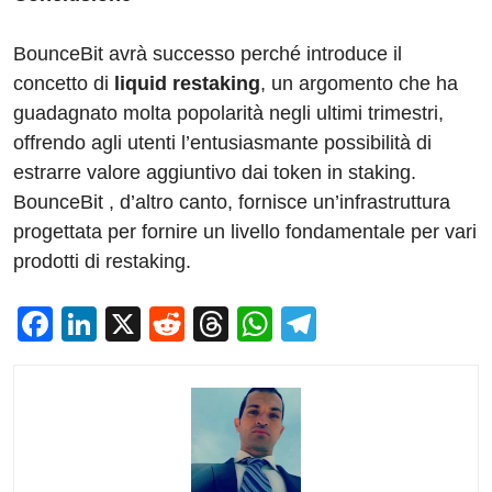
BounceBit avrà successo perché introduce il
concetto di
liquid restaking
, un argomento che ha
guadagnato molta popolarità negli ultimi trimestri,
offrendo agli utenti l’entusiasmante possibilità di
estrarre valore aggiuntivo dai token in staking.
BounceBit , d’altro canto, fornisce un’infrastruttura
progettata per fornire un livello fondamentale per vari
prodotti di restaking.
F
Li
X
R
T
W
T
a
n
e
hr
h
el
c
k
d
e
at
e
e
e
di
a
s
gr
b
dI
t
d
A
a