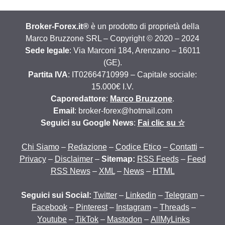
Broker-Forex.it®
è un prodotto di proprietà della
Marco Bruzzone SRL – Copyright © 2020 – 2024
Sede legale
: Via Marconi 184, Arenzano – 16011
(GE).
Partita IVA
: IT02664710999 – Capitale sociale:
15.000€ I.V.
Caporedattore
:
Marco Bruzzone
.
Email
: broker-forex@hotmail.com
Seguici su Google News
:
Fai clic su ☆
Chi Siamo
–
Redazione
–
Codice Etico
–
Contatti
–
Privacy
–
Disclaimer
–
Sitemap:
RSS Feeds
–
Feed
RSS News
–
XML
–
News
–
HTML
Seguici sui Social:
Twitter
–
Linkedin
–
Telegram
–
Facebook
–
Pinterest
–
Instagram
–
Threads
–
Youtube
–
TikTok
–
Mastodon
–
AllMyLinks