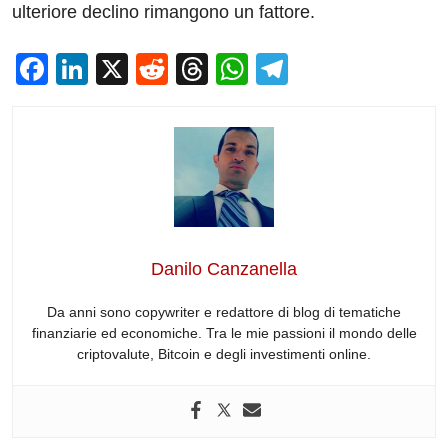
ulteriore declino rimangono un fattore.
F
Li
X
R
T
W
T
a
n
e
hr
h
el
c
k
d
e
at
e
e
e
di
a
s
gr
b
dI
t
d
A
a
o
n
s
p
m
o
p
Danilo Canzanella
k
Da anni sono copywriter e redattore di blog di tematiche
finanziarie ed economiche. Tra le mie passioni il mondo delle
criptovalute, Bitcoin e degli investimenti online.