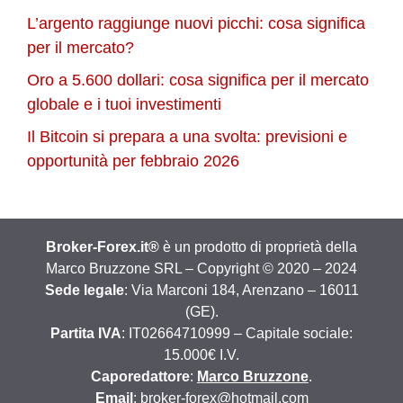
L’argento raggiunge nuovi picchi: cosa significa
per il mercato?
Oro a 5.600 dollari: cosa significa per il mercato
globale e i tuoi investimenti
Il Bitcoin si prepara a una svolta: previsioni e
opportunità per febbraio 2026
Broker-Forex.it®
è un prodotto di proprietà della
Marco Bruzzone SRL – Copyright © 2020 – 2024
Sede legale
: Via Marconi 184, Arenzano – 16011
(GE).
Partita IVA
: IT02664710999 – Capitale sociale:
15.000€ I.V.
Caporedattore
:
Marco Bruzzone
.
Email
: broker-forex@hotmail.com