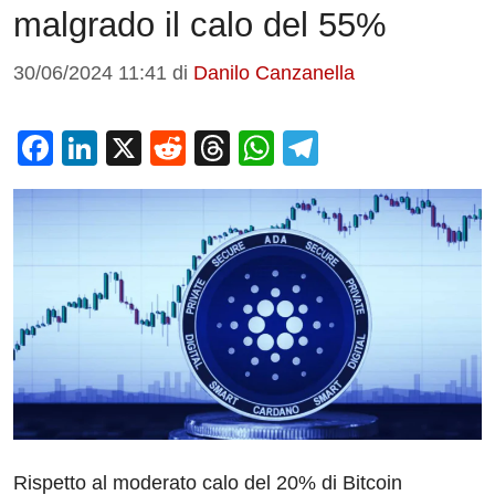
malgrado il calo del 55%
30/06/2024 11:41
di
Danilo Canzanella
F
Li
X
R
T
W
T
a
n
e
hr
h
el
c
k
d
e
at
e
e
e
di
a
s
gr
b
dI
t
d
A
a
o
n
s
p
m
o
p
k
Rispetto al moderato calo del 20% di Bitcoin