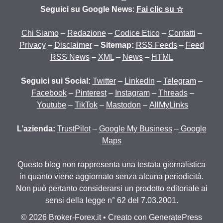
Seguici su Google News
:
Fai clic su ☆
Chi Siamo
–
Redazione
–
Codice Etico
–
Contatti
–
Privacy
–
Disclaimer
–
Sitemap:
RSS Feeds
–
Feed
RSS News
–
XML
–
News
–
HTML
Seguici sui Social:
Twitter
–
Linkedin
–
Telegram
–
Facebook
–
Pinterest
–
Instagram
–
Threads
–
Youtube
–
TikTok
–
Mastodon
–
AllMyLinks
L’azienda:
TrustPilot
–
Google My Business
–
Google
Maps
Questo blog non rappresenta una testata giornalistica
in quanto viene aggiornato senza alcuna periodicità.
Non può pertanto considerarsi un prodotto editoriale ai
sensi della legge n° 62 del 7.03.2001.
© 2026 Broker-Forex.it
• Creato con
GeneratePress