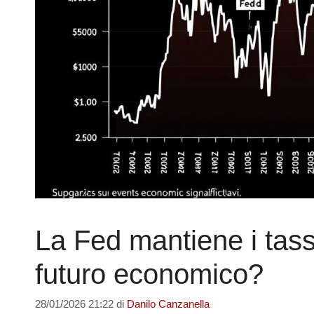
La Fed mantiene i tassi
futuro economico?
28/01/2026 21:22
di
Danilo Canzanella