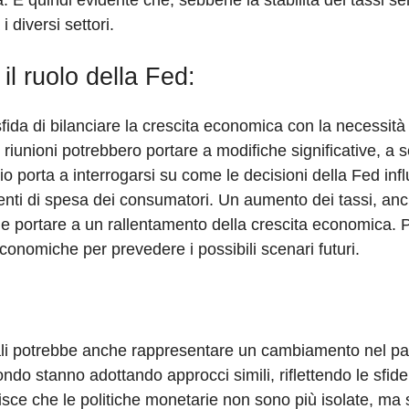
 È quindi evidente che, sebbene la stabilità dei tassi se
 diversi settori.
il ruolo della Fed:
sfida di bilanciare la crescita economica con la necessità 
e riunioni potrebbero portare a modifiche significative, a
o porta a interrogarsi su come le decisioni della Fed in
nti di spesa dei consumatori. Un aumento dei tassi, an
 e portare a un rallentamento della crescita economica. P
conomiche per prevedere i possibili scenari futuri.
tuali potrebbe anche rappresentare un cambiamento nel p
ondo stanno adottando approcci simili, riflettendo le sfi
ce che le politiche monetarie non sono più isolate, ma 