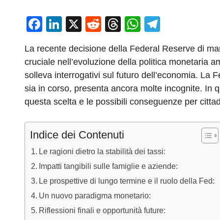
F
Li
X
R
T
W
T
a
n
e
hr
h
el
La recente decisione della Federal Reserve di mant
c
k
d
e
at
e
cruciale nell’evoluzione della politica monetaria
e
e
di
a
s
gr
solleva interrogativi sul futuro dell’economia. La
b
dI
t
d
A
a
sia in corso, presenta ancora molte incognite. In 
o
n
s
p
m
questa scelta e le possibili conseguenze per cittadi
o
p
k
Indice dei Contenuti
Le ragioni dietro la stabilità dei tassi:
Impatti tangibili sulle famiglie e aziende:
Le prospettive di lungo termine e il ruolo della Fed:
Un nuovo paradigma monetario:
Riflessioni finali e opportunità future: