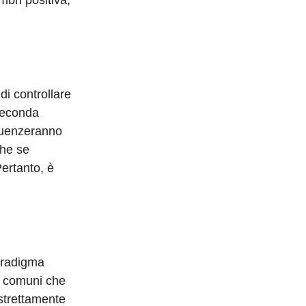
mbri positiva,
di controllare
 seconda
fluenzeranno
che se
ertanto, è
aradigma
de comuni che
strettamente