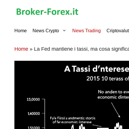
Vai
al
contenuto
Home
News Crypto
News Trading
Criptovalu
Home
»
La Fed mantiene i tassi, ma cosa signific