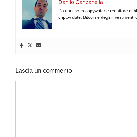
c
k
d
e
at
e
Danilo Canzanella
e
e
di
a
s
gr
Da anni sono copywriter e redattore di b
b
dI
t
d
A
a
criptovalute, Bitcoin e degli investimenti 
o
n
s
p
m
o
p
k
Lascia un commento
Commento