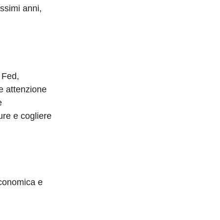
ssimi anni,
a Fed,
de attenzione
e
ure e cogliere
 economica e