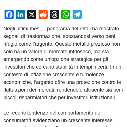
F
Li
X
R
T
W
T
a
n
e
hr
h
el
Negli ultimi mesi, il panorama del retail ha mostrato
c
k
d
e
at
e
segnali di trasformazione, spostandosi verso beni
e
e
di
a
s
gr
rifugio come l’argento. Questo metallo prezioso non
b
dI
t
d
A
a
solo ha un valore di mercato intrinseco, ma sta
o
n
s
p
m
emergendo come un’opzione strategica per gli
o
p
investitori che cercano stabilità in tempi incerti. In un
contesto di inflazione crescente e turbolenze
k
economiche, l’argento offre una protezione contro le
fluttuazioni dei mercati, rendendolo attraente sia per i
piccoli risparmiatori che per investitori istituzionali.
Le recenti tendenze nel comportamento dei
consumatori evidenziano un crescente interesse