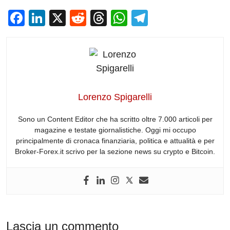
F
Li
X
R
T
W
T
a
n
e
hr
h
el
c
k
d
e
at
e
e
e
di
a
s
gr
b
dI
t
d
A
a
o
n
s
p
m
Lorenzo Spigarelli
o
p
Sono un Content Editor che ha scritto oltre 7.000 articoli per
k
magazine e testate giornalistiche. Oggi mi occupo
principalmente di cronaca finanziaria, politica e attualità e per
Broker-Forex.it scrivo per la sezione news su crypto e Bitcoin.
Lascia un commento