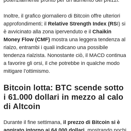
potenzialmente pronto per un aumento dei prezzi.
Inoltre, il grafico giornaliero di Bitcoin offre ulteriori
approfondimenti; il
Relative Strength Index (RS
I) si
è avvicinato alla zona ipervenduto e il
Chaikin
Money Flow (CMF)
mostra una leggera tendenza al
rialzo, entrambi i quali indicano una possibile
tendenza rialzista. Nonostante ciò, il MACD continua
a favorire gli orsi, il che potrebbe in qualche modo
mitigare l’ottimismo.
Bitcoin lotta: BTC scende sotto
i 61.000 dollari in mezzo al calo
di Altcoin
Durante il fine settimana,
il prezzo di Bitcoin si è
aggirato intorno ai 64.000 dollari,
mostrando pochi