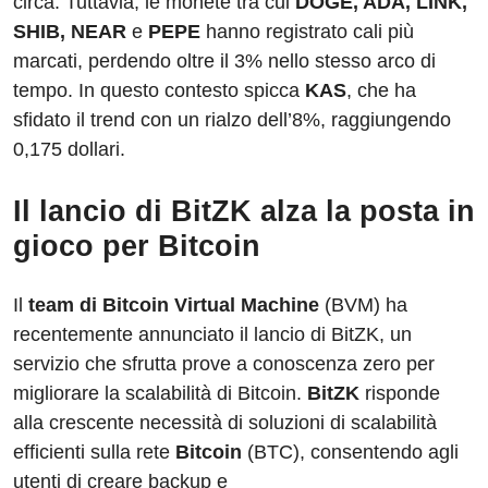
circa. Tuttavia, le monete tra cui
DOGE, ADA, LINK,
SHIB, NEAR
e
PEPE
hanno registrato cali più
marcati, perdendo oltre il 3% nello stesso arco di
tempo. In questo contesto spicca
KAS
, che ha
sfidato il trend con un rialzo dell’8%, raggiungendo
0,175 dollari.
Il lancio di BitZK alza la posta in
gioco per Bitcoin
Il
team di Bitcoin Virtual Machine
(BVM) ha
recentemente annunciato il lancio di BitZK, un
servizio che sfrutta prove a conoscenza zero per
migliorare la scalabilità di Bitcoin.
BitZK
risponde
alla crescente necessità di soluzioni di scalabilità
efficienti sulla rete
Bitcoin
(BTC), consentendo agli
utenti di creare backup e