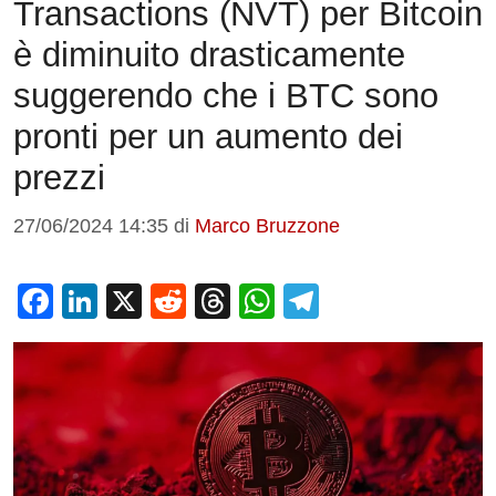
Transactions (NVT) per Bitcoin
è diminuito drasticamente
suggerendo che i BTC sono
pronti per un aumento dei
prezzi
27/06/2024 14:35
di
Marco Bruzzone
F
Li
X
R
T
W
T
a
n
e
hr
h
el
c
k
d
e
at
e
e
e
di
a
s
gr
b
dI
t
d
A
a
o
n
s
p
m