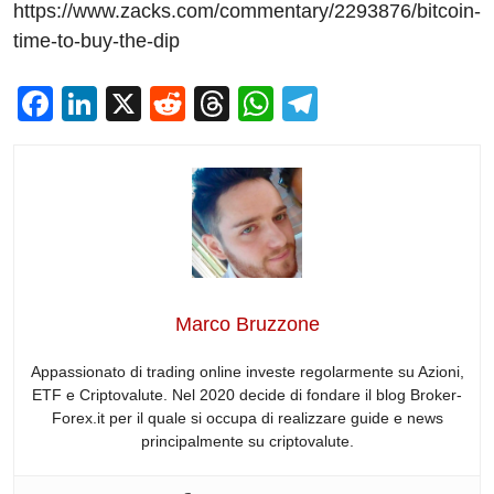
https://www.zacks.com/commentary/2293876/bitcoin-
time-to-buy-the-dip
F
Li
X
R
T
W
T
a
n
e
hr
h
el
c
k
d
e
at
e
e
e
di
a
s
gr
b
dI
t
d
A
a
o
n
s
p
m
o
p
Marco Bruzzone
k
Appassionato di trading online investe regolarmente su Azioni,
ETF e Criptovalute. Nel 2020 decide di fondare il blog Broker-
Forex.it per il quale si occupa di realizzare guide e news
principalmente su criptovalute.