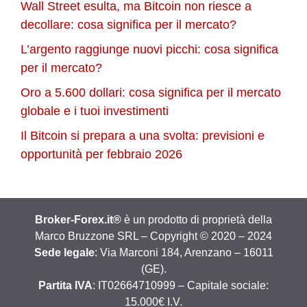
Wall Street esulta, ma Bitcoin non riesce a
decollare: cosa significa per il mercato?
L’argento raggiunge nuovi picchi: cosa significa
per il mercato?
Oro a 5.600 dollari: cosa significa per il mercato
globale e i tuoi investimenti
Il Bitcoin si prepara a una svolta: previsioni e
opportunità per febbraio 2026
Broker-Forex.it®
è un prodotto di proprietà della
Marco Bruzzone SRL – Copyright © 2020 – 2024
Sede legale
: Via Marconi 184, Arenzano – 16011
(GE).
Partita IVA
: IT02664710999 – Capitale sociale:
15.000€ I.V.