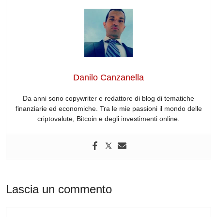
c
k
d
e
at
e
e
e
di
a
s
gr
b
dI
t
d
A
a
o
n
s
p
m
o
p
Danilo Canzanella
k
Da anni sono copywriter e redattore di blog di tematiche
finanziarie ed economiche. Tra le mie passioni il mondo delle
criptovalute, Bitcoin e degli investimenti online.
Lascia un commento
Commento