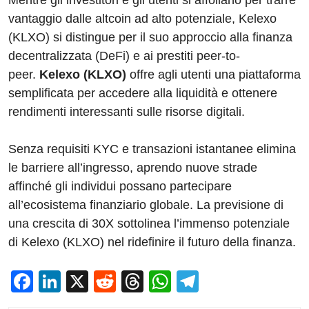
vantaggio dalle altcoin ad alto potenziale, Kelexo
(KLXO) si distingue per il suo approccio alla finanza
decentralizzata (DeFi) e ai prestiti peer-to-
peer.
Kelexo (KLXO)
offre agli utenti una piattaforma
semplificata per accedere alla liquidità e ottenere
rendimenti interessanti sulle risorse digitali.
Senza requisiti KYC e transazioni istantanee elimina
le barriere all’ingresso, aprendo nuove strade
affinché gli individui possano partecipare
all’ecosistema finanziario globale. La previsione di
una crescita di 30X sottolinea l’immenso potenziale
di Kelexo (KLXO) nel ridefinire il futuro della finanza.
F
Li
X
R
T
W
T
a
n
e
hr
h
el