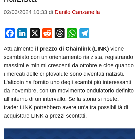
02/03/2024 10:33
di
Danilo Canzanella
F
Li
X
R
T
W
T
a
n
e
hr
h
el
Attualmente
il prezzo di Chainlink (
LINK
)
viene
c
k
d
e
at
e
scambiato con un orientamento rialzista, registrando
e
e
di
a
s
gr
massimi e minimi crescenti da ottobre e cioè quando
b
dI
t
d
A
a
i mercati delle criptovalute sono diventati rialzisti.
o
n
s
p
m
L’altcoin ha fornito uno degli scambi più interessanti
o
p
da novembre, con un movimento ondulatorio definito
all’interno di un intervallo. Se la storia si ripete, i
k
trader LINK potrebbero avere un’altra possibilità di
acquistare LINK a prezzi scontati.