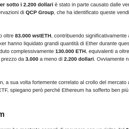
er sotto i 2.200 dollari
è stato in parte causato dalle ve
rvazioni di
QCP Group
, che ha identificato queste ven
o oltre
83.000 wstETH
, contribuendo significativamente a
aker hanno liquidato grandi quantità di Ether durante que
enduto complessivamente
130.000 ETH
, equivalenti a oltr
l prezzo da
3.000
a meno di
2.200 dollari
. Ovviamente no
oin, a sua volta fortemente correlato al crollo del mercato 
i ETF, spiegano però perché Ethereum ha sofferto ben più 
um