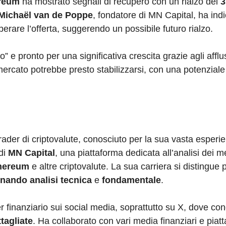
reum
ha mostrato segnali di recupero con un rialzo del
3
Michaël van de Poppe
, fondatore di MN Capital, ha indi
rare l’offerta, suggerendo un possibile futuro rialzo.
o” e pronto per una significativa crescita grazie agli afflu
ercato potrebbe presto stabilizzarsi, con una potenziale 
rader di criptovalute, conosciuto per la sua vasta esperi
 di
MN Capital
, una piattaforma dedicata all’analisi dei m
hereum
e altre criptovalute. La sua carriera si distingue 
nando analisi tecnica
e
fondamentale
.
 finanziario sui social media, soprattutto su X, dove con
ttagliate
. Ha collaborato con vari media finanziari e piat