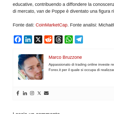
educative, contribuendo a diffondere la conoscenza
di mercato, van de Poppe è diventato una figura ri
Fonte dati:
CoinMarketCap
. Fonte analisi: Micha
F
Li
X
R
T
W
T
a
n
e
hr
h
el
c
k
d
e
at
e
Marco Bruzzone
e
e
di
a
s
gr
Appassionato di trading online investe r
b
dI
t
d
A
a
Forex.it per il quale si occupa di realiz
o
n
s
p
m
o
p
k