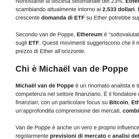
Nonostante la discesa settimanale del 23%,
Ethe
scambiando attualmente intorno ai
2.533 dollari
.
crescente
domanda di ETF
su Ether potrebbe supe
Secondo van de Poppe,
Ethereum
è “sottovalutat
sugli
ETF
. Questi movimenti suggeriscono che il m
prezzo di Ether all’orizzonte.
Chi è Michaël van de Poppe
Michaël van de Poppe
è un rinomato analista e t
competenza nel settore finanziario. È il fondatore
finanziari, con un particolare focus su
Bitcoin
,
Et
un’approfondita comprensione dei mercati,
combi
Van de Poppe è anche un vero e proprio influencer
regolarmente
previsioni di mercato
e
analisi de