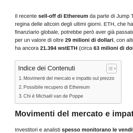
c
k
d
e
at
e
e
e
di
a
s
gr
Il recente
sell-off di Ethereum
da parte di Jump T
b
dI
t
d
A
a
regina delle altcoin degli ultimi giorni. ETH, che 
o
n
s
p
m
finanziario globale, potrebbe però aver già passat
o
p
per un valore di oltre
29 milioni di dollari
, con alt
ha ancora
21.394 wstETH
(circa
63 milioni di dol
k
Indice dei Contenuti
Movimenti del mercato e impatto sul prezzo
Possibile recupero di Ethereum
Chi è Michaël van de Poppe
Movimenti del mercato e impat
Investitori e analisti
spesso monitorano le
vendi