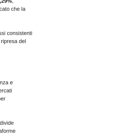
,29%
,
cato che la
ssi consistenti
ripresa del
enza e
ercati
per
divide
taforme