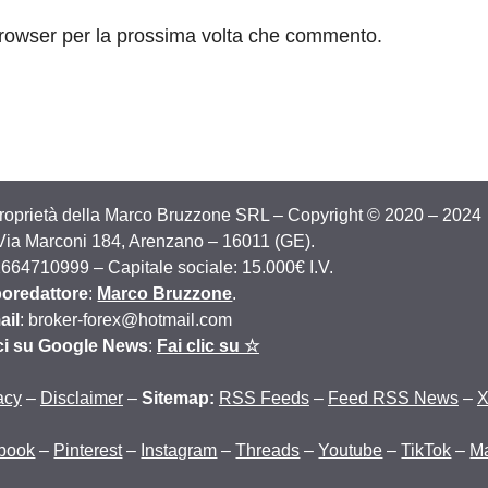
browser per la prossima volta che commento.
proprietà della Marco Bruzzone SRL – Copyright © 2020 – 2024
 Via Marconi 184, Arenzano – 16011 (GE).
2664710999 – Capitale sociale: 15.000€ I.V.
oredattore
:
Marco Bruzzone
.
ail
: broker-forex@hotmail.com
ci su Google News
:
Fai clic su ☆
acy
–
Disclaimer
–
Sitemap:
RSS Feeds
–
Feed RSS News
–
book
–
Pinterest
–
Instagram
–
Threads
–
Youtube
–
TikTok
–
M