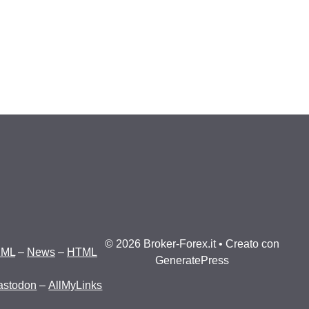
© 2026 Broker-Forex.it
• Creato con
XML
–
News
–
HTML
GeneratePress
astodon
–
AllMyLinks