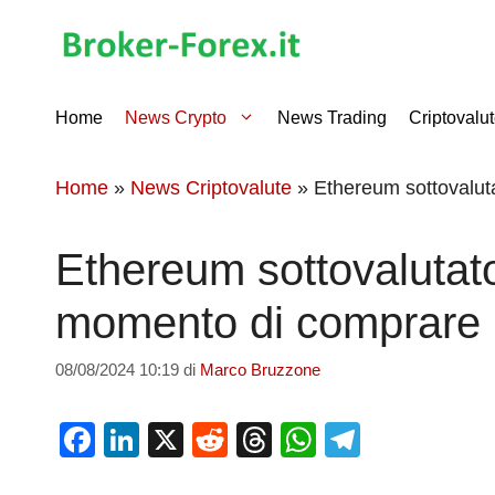
Vai
al
contenuto
Home
News Crypto
News Trading
Criptovalu
Home
»
News Criptovalute
»
Ethereum sottovalut
Ethereum sottovalutato
momento di comprare
08/08/2024 10:19
di
Marco Bruzzone
F
Li
X
R
T
W
T
a
n
e
hr
h
el