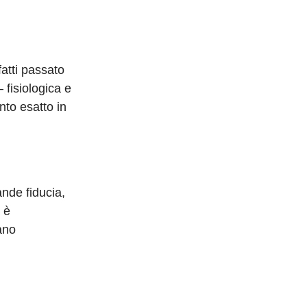
fatti passato
 fisiologica e
to esatto in
nde fiducia,
 è
ano