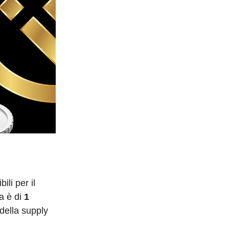
ili per il
a è di
1
della supply