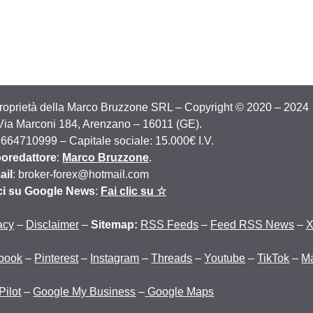
proprietà della Marco Bruzzone SRL – Copyright © 2020 – 2024
 Via Marconi 184, Arenzano – 16011 (GE).
2664710999 – Capitale sociale: 15.000€ I.V.
oredattore
:
Marco Bruzzone
.
ail
: broker-forex@hotmail.com
ci su Google News
:
Fai clic su ☆
acy
–
Disclaimer
–
Sitemap:
RSS Feeds
–
Feed RSS News
–
book
–
Pinterest
–
Instagram
–
Threads
–
Youtube
–
TikTok
–
M
Pilot
–
Google My Business
–
Google Maps