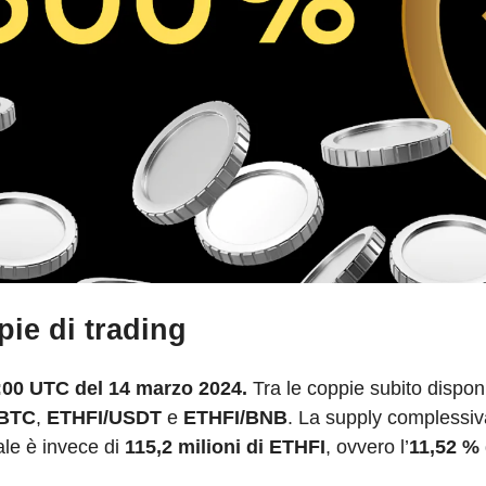
ppie di trading
:00 UTC del 14 marzo 2024.
Tra le coppie subito disponib
/BTC
,
ETHFI/USDT
e
ETHFI/BNB
. La supply complessiv
iale è invece di
115,2 milioni di ETHFI
, ovvero l’
11,52 %