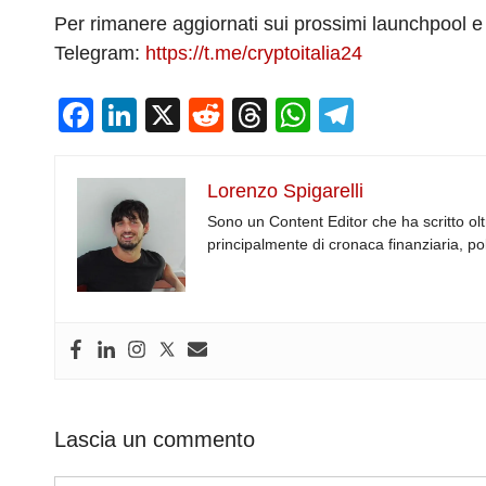
Per rimanere aggiornati sui prossimi launchpool e 
Telegram:
https://t.me/cryptoitalia24
F
Li
X
R
T
W
T
a
n
e
hr
h
el
c
k
d
e
at
e
Lorenzo Spigarelli
e
e
di
a
s
gr
Sono un Content Editor che ha scritto olt
b
dI
t
d
A
a
principalmente di cronaca finanziaria, pol
o
n
s
p
m
o
p
k
Lascia un commento