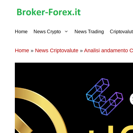
Vai
al
contenuto
Home
News Crypto
News Trading
Criptovalu
Home
»
News Criptovalute
»
Analisi andamento C