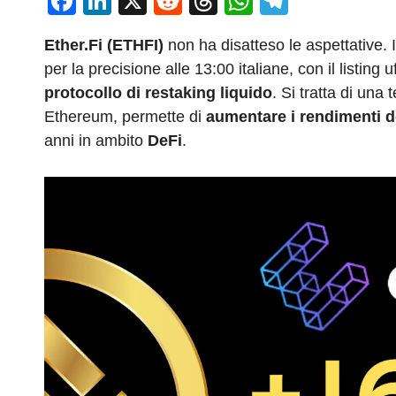
F
Li
X
R
T
W
T
a
n
e
hr
h
el
Ether.Fi (ETHFI)
non ha disatteso le aspettative.
c
k
d
e
at
e
per la precisione alle 13:00 italiane, con il listing 
e
e
di
a
s
gr
protocollo di restaking liquido
. Si tratta di una
b
dI
t
d
A
a
Ethereum, permette di
aumentare i rendimenti d
o
n
s
p
m
anni in ambito
DeFi
.
o
p
k