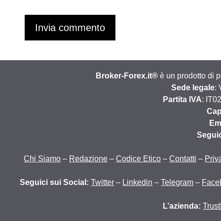
Broker-Forex.it®
è un prodotto di 
Sede legale
:
Partita IVA
: IT0
Cap
Em
Segui
Chi Siamo
–
Redazione
–
Codice Etico
–
Contatti
–
Priv
Seguici sui Social:
Twitter
–
Linkedin
–
Telegram
–
Face
L’azienda:
Trust