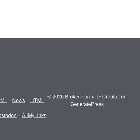
© 2026 Broker-Forex.it
• Creato con
XML
–
News
–
HTML
GeneratePress
astodon
–
AllMyLinks