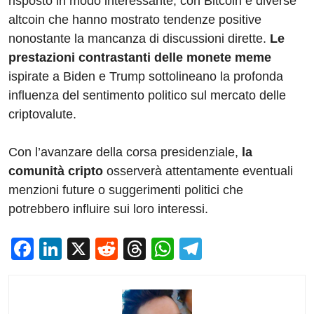
risposto in modo interessante, con Bitcoin e diverse
altcoin che hanno mostrato tendenze positive
nonostante la mancanza di discussioni dirette.
Le
prestazioni contrastanti delle monete meme
ispirate a Biden e Trump sottolineano la profonda
influenza del sentimento politico sul mercato delle
criptovalute.
Con l’avanzare della corsa presidenziale,
la
comunità cripto
osserverà attentamente eventuali
menzioni future o suggerimenti politici che
potrebbero influire sui loro interessi.
F
Li
X
R
T
W
T
a
n
e
hr
h
el
c
k
d
e
at
e