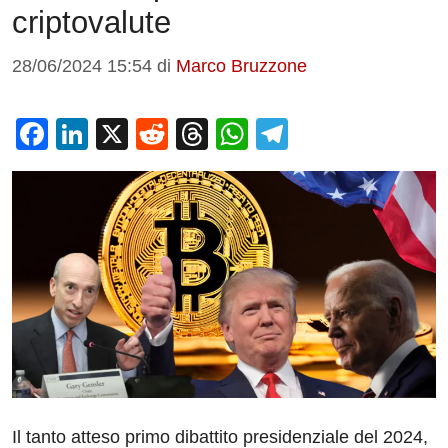
criptovalute
28/06/2024 15:54
di
Marco Bruzzone
F
Li
X
R
T
W
T
a
n
e
hr
h
el
c
k
d
e
at
e
e
e
di
a
s
gr
b
dI
t
d
A
a
o
n
s
p
m
o
p
k
Il tanto atteso primo dibattito presidenziale del 2024,