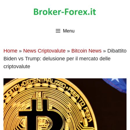
Vai
al
contenuto
Menu
Home
»
News Criptovalute
»
Bitcoin News
»
Dibattito
Biden vs Trump: delusione per il mercato delle
criptovalute