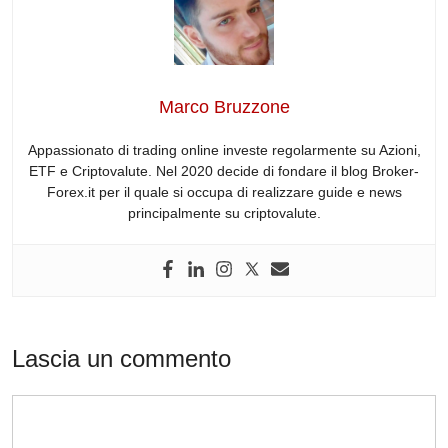
e
e
di
a
s
gr
b
dI
t
d
A
a
o
n
s
p
m
o
p
Marco Bruzzone
k
Appassionato di trading online investe regolarmente su Azioni,
ETF e Criptovalute. Nel 2020 decide di fondare il blog Broker-
Forex.it per il quale si occupa di realizzare guide e news
principalmente su criptovalute.
Lascia un commento
Commento