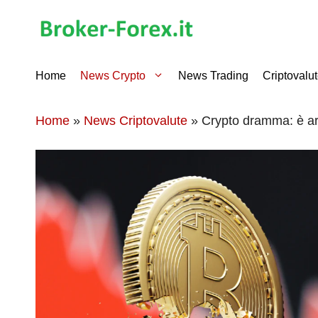
Vai
al
contenuto
Home
News Crypto
News Trading
Criptovalu
Home
»
News Criptovalute
»
Crypto dramma: è arr