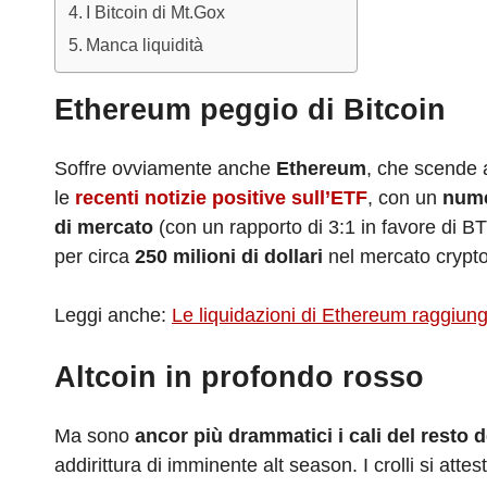
I Bitcoin di Mt.Gox
Manca liquidità
Ethereum peggio di Bitcoin
Soffre ovviamente anche
Ethereum
, che scende
le
recenti notizie positive sull’ETF
, con un
nume
di mercato
(con un rapporto di 3:1 in favore di BTC
per circa
250 milioni di dollari
nel mercato crypto
Leggi anche:
Le liquidazioni di Ethereum raggiun
Altcoin in profondo rosso
Ma sono
ancor più drammatici i cali del resto d
addirittura di imminente alt season. I crolli si att