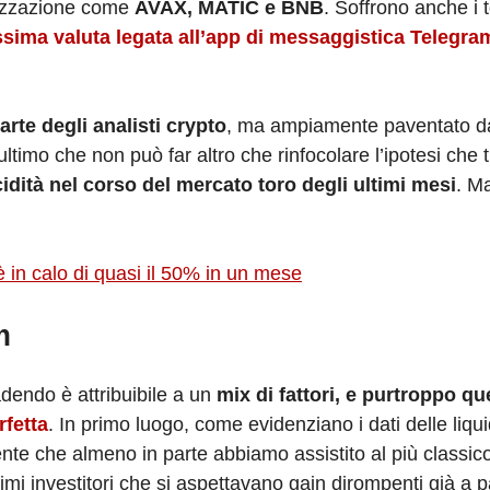
alizzazione come
AVAX, MATIC e BNB
. Soffrono anche i 
ssima valuta legata all’app di messaggistica Telegra
rte degli analisti crypto
, ma ampiamente paventato da
ltimo che non può far altro che rinfocolare l’ipotesi che 
cidità
nel corso del mercato toro degli ultimi mesi
. Ma
 è in calo di quasi il 50% in un mese
m
dendo è attribuibile a un
mix di fattori, e purtroppo que
fetta
. In primo luogo, come evidenziano i dati delle liqu
dente che almeno in parte abbiamo assistito al più classic
ssimi investitori che si aspettavano gain dirompenti già a p