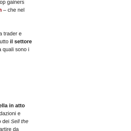
top gainers
m
– che nel
 trader e
tutto
il settore
 quali sono i
lla in atto
idazioni e
o dei
Sell the
artire da