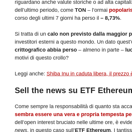
riguardano anche valute storiche o ad alta capit
dell’ultimo periodo, come
TON
– l’ormai
popolari
corso degli ultimi 7 giorni ha perso il
– 8,73%
.
Si tratta di un
calo non previsto dalla maggior pa
investitori esterni a questo mondo. Un dato quest’u
crittografico abbia perso
– almeno in parte –
lu
motivi di questo crollo?
Leggi anche:
Shiba Inu in caduta libera, il prezzo
Sell the news su ETF Ethereu
Come sempre la responsabilità di quanto sta acca
sembra essere una vera e propria tempesta per
dell’open interest bruciato nelle ultime ore, è evi
news
, in questo caso sull’
ETF Ethereum
. I tanti