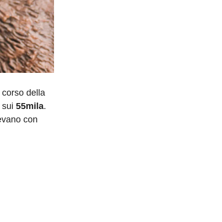
 corso della
i sui
55mila
.
nevano con