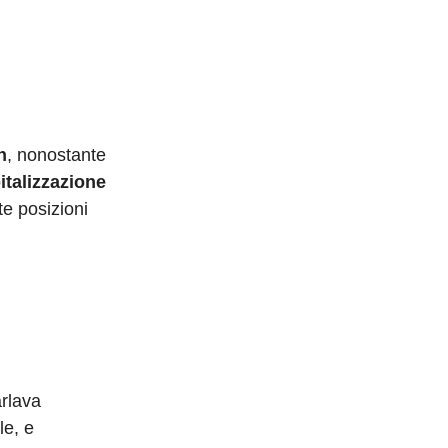
n
, nonostante
italizzazione
te posizioni
arlava
le, e