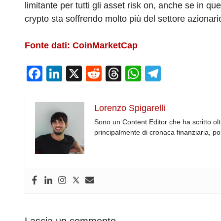
limitante per tutti gli asset risk on, anche se in qu
crypto sta soffrendo molto più del settore azionari
Fonte dati: CoinMarketCap
F
Li
X
R
T
W
T
a
n
e
hr
h
el
c
k
d
e
at
e
Lorenzo Spigarelli
e
e
di
a
s
gr
Sono un Content Editor che ha scritto olt
b
dI
t
d
A
a
principalmente di cronaca finanziaria, pol
o
n
s
p
m
o
p
k
Lascia un commento