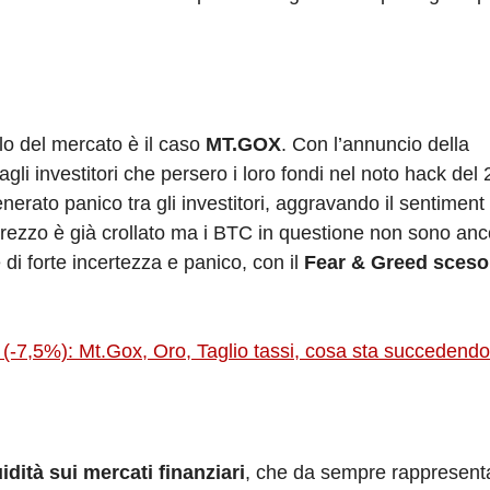
lo del mercato è il caso
MT.GOX
. Con l’annuncio della
agli investitori che persero i loro fondi nel noto hack del
erato panico tra gli investitori, aggravando il sentiment
l prezzo è già crollato ma i BTC in questione non sono anc
e di forte incertezza e panico, con il
Fear & Greed sceso 
ra (-7,5%): Mt.Gox, Oro, Taglio tassi, cosa sta succedendo
uidità sui mercati finanziari
, che da sempre rappresenta