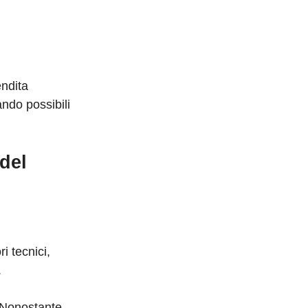
endita
ndo possibili
del
ri tecnici,
.
. Nonostante