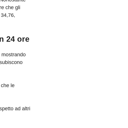
re che gli
 34,76,
n 24 ore
3, mostrando
 subiscono
 che le
petto ad altri