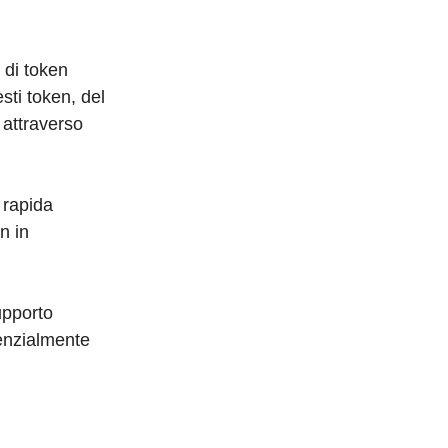
i di token
ti token, del
 attraverso
 rapida
n in
upporto
tenzialmente