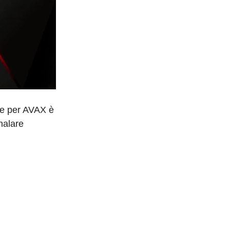
ore per AVAX è
nalare