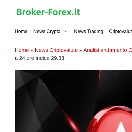
Vai
al
contenuto
Home
News Crypto
News Trading
Criptovalu
Home
»
News Criptovalute
»
Analisi andamento C
a 24 ore indica 29,33