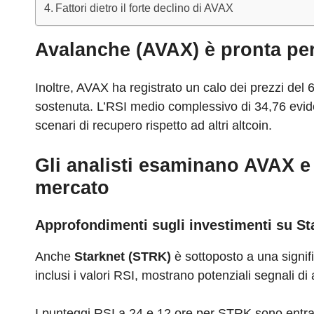
Fattori dietro il forte declino di AVAX
Avalanche (AVAX) è pronta pe
Inoltre, AVAX ha registrato un calo dei prezzi del
sostenuta. L’RSI medio complessivo di 34,76 evide
scenari di recupero rispetto ad altri altcoin.
Gli analisti esaminano AVAX e 
mercato
Approfondimenti sugli investimenti su St
Anche
Starknet (STRK)
è sottoposto a una signif
inclusi i valori RSI, mostrano potenziali segnali 
I punteggi RSI a 24 e 12 ore per STRK sono entra