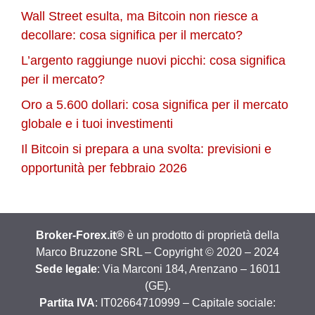
Wall Street esulta, ma Bitcoin non riesce a
decollare: cosa significa per il mercato?
L’argento raggiunge nuovi picchi: cosa significa
per il mercato?
Oro a 5.600 dollari: cosa significa per il mercato
globale e i tuoi investimenti
Il Bitcoin si prepara a una svolta: previsioni e
opportunità per febbraio 2026
Broker-Forex.it®
è un prodotto di proprietà della
Marco Bruzzone SRL – Copyright © 2020 – 2024
Sede legale
: Via Marconi 184, Arenzano – 16011
(GE).
Partita IVA
: IT02664710999 – Capitale sociale: