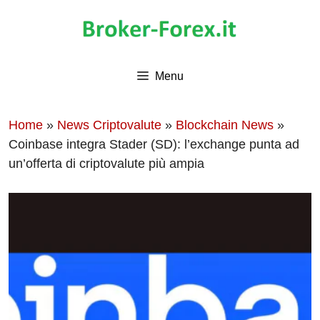
Vai
al
contenuto
Menu
Home
»
News Criptovalute
»
Blockchain News
»
Coinbase integra Stader (SD): l’exchange punta ad
un’offerta di criptovalute più ampia