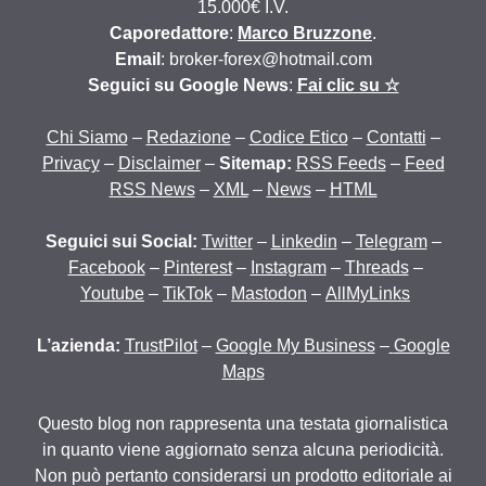
15.000€ I.V.
Caporedattore
:
Marco Bruzzone
.
Email
: broker-forex@hotmail.com
Seguici su Google News
:
Fai clic su ☆
Chi Siamo
–
Redazione
–
Codice Etico
–
Contatti
–
Privacy
–
Disclaimer
–
Sitemap:
RSS Feeds
–
Feed
RSS News
–
XML
–
News
–
HTML
Seguici sui Social:
Twitter
–
Linkedin
–
Telegram
–
Facebook
–
Pinterest
–
Instagram
–
Threads
–
Youtube
–
TikTok
–
Mastodon
–
AllMyLinks
L’azienda:
TrustPilot
–
Google My Business
–
Google
Maps
Questo blog non rappresenta una testata giornalistica
in quanto viene aggiornato senza alcuna periodicità.
Non può pertanto considerarsi un prodotto editoriale ai