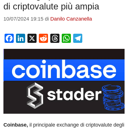
di criptovalute più ampia
10/07/2024 19:15
di
Danilo Canzanella
F
Li
X
R
T
W
T
a
n
e
hr
h
el
c
k
d
e
at
e
e
e
di
a
s
gr
b
dI
t
d
A
a
o
n
s
p
m
o
p
k
Coinbase,
il principale exchange di criptovalute degli