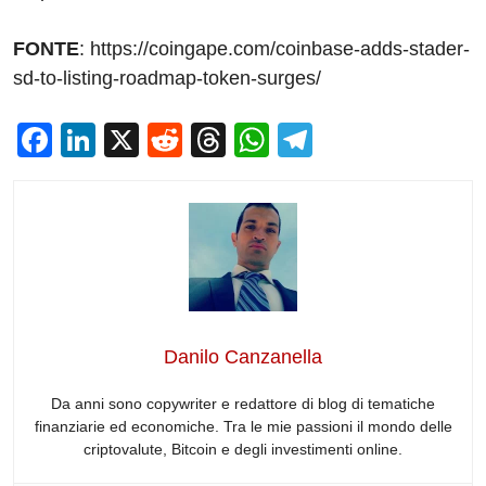
FONTE
: https://coingape.com/coinbase-adds-stader-
sd-to-listing-roadmap-token-surges/
F
Li
X
R
T
W
T
a
n
e
hr
h
el
c
k
d
e
at
e
e
e
di
a
s
gr
b
dI
t
d
A
a
o
n
s
p
m
o
p
Danilo Canzanella
k
Da anni sono copywriter e redattore di blog di tematiche
finanziarie ed economiche. Tra le mie passioni il mondo delle
criptovalute, Bitcoin e degli investimenti online.