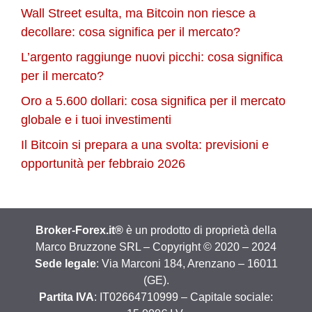
Wall Street esulta, ma Bitcoin non riesce a
decollare: cosa significa per il mercato?
L’argento raggiunge nuovi picchi: cosa significa
per il mercato?
Oro a 5.600 dollari: cosa significa per il mercato
globale e i tuoi investimenti
Il Bitcoin si prepara a una svolta: previsioni e
opportunità per febbraio 2026
Broker-Forex.it®
è un prodotto di proprietà della
Marco Bruzzone SRL – Copyright © 2020 – 2024
Sede legale
: Via Marconi 184, Arenzano – 16011
(GE).
Partita IVA
: IT02664710999 – Capitale sociale: