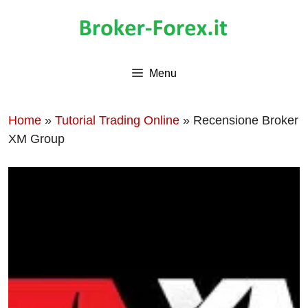
Vai
al
contenuto
Menu
Home
»
Tutorial Trading Online
»
Recensione Broker
XM Group