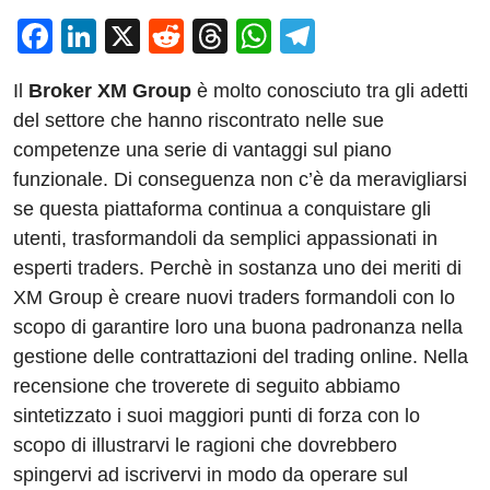
F
Li
X
R
T
W
T
a
n
e
hr
h
el
Il
Broker XM Group
è molto conosciuto tra gli adetti
c
k
d
e
at
e
del settore che hanno riscontrato nelle sue
e
e
di
a
s
gr
competenze una serie di vantaggi sul piano
b
dI
t
d
A
a
funzionale. Di conseguenza non c’è da meravigliarsi
o
n
s
p
m
se questa piattaforma continua a conquistare gli
o
p
utenti, trasformandoli da semplici appassionati in
esperti traders. Perchè in sostanza uno dei meriti di
k
XM Group è creare nuovi traders formandoli con lo
scopo di garantire loro una buona padronanza nella
gestione delle contrattazioni del trading online. Nella
recensione che troverete di seguito abbiamo
sintetizzato i suoi maggiori punti di forza con lo
scopo di illustrarvi le ragioni che dovrebbero
spingervi ad iscrivervi in modo da operare sul