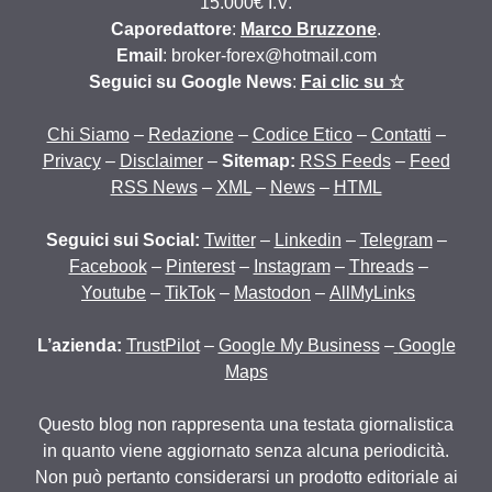
15.000€ I.V.
Caporedattore
:
Marco Bruzzone
.
Email
: broker-forex@hotmail.com
Seguici su Google News
:
Fai clic su ☆
Chi Siamo
–
Redazione
–
Codice Etico
–
Contatti
–
Privacy
–
Disclaimer
–
Sitemap:
RSS Feeds
–
Feed
RSS News
–
XML
–
News
–
HTML
Seguici sui Social:
Twitter
–
Linkedin
–
Telegram
–
Facebook
–
Pinterest
–
Instagram
–
Threads
–
Youtube
–
TikTok
–
Mastodon
–
AllMyLinks
L’azienda:
TrustPilot
–
Google My Business
–
Google
Maps
Questo blog non rappresenta una testata giornalistica
in quanto viene aggiornato senza alcuna periodicità.
Non può pertanto considerarsi un prodotto editoriale ai