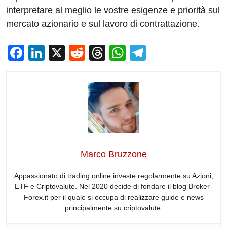
interpretare al meglio le vostre esigenze e priorità sul
mercato azionario e sul lavoro di contrattazione.
F
Li
X
R
T
W
T
a
n
e
hr
h
el
c
k
d
e
at
e
e
e
di
a
s
gr
b
dI
t
d
A
a
o
n
s
p
m
o
p
Marco Bruzzone
k
Appassionato di trading online investe regolarmente su Azioni,
ETF e Criptovalute. Nel 2020 decide di fondare il blog Broker-
Forex.it per il quale si occupa di realizzare guide e news
principalmente su criptovalute.