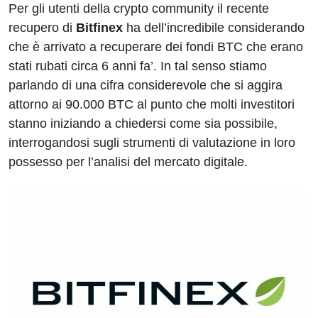
Per gli utenti della crypto community il recente
c
k
d
e
at
e
recupero di
Bitfinex
ha dell’incredibile considerando
e
e
di
a
s
gr
che è arrivato a recuperare dei fondi BTC che erano
b
dI
t
d
A
a
stati rubati circa 6 anni fa’. In tal senso stiamo
o
n
s
p
m
parlando di una cifra considerevole che si aggira
o
p
attorno ai 90.000 BTC al punto che molti investitori
stanno iniziando a chiedersi come sia possibile,
k
interrogandosi sugli strumenti di valutazione in loro
possesso per l’analisi del mercato digitale.