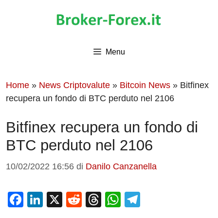
Vai
al
contenuto
Menu
Home
»
News Criptovalute
»
Bitcoin News
»
Bitfinex
recupera un fondo di BTC perduto nel 2106
Bitfinex recupera un fondo di
BTC perduto nel 2106
10/02/2022 16:56
di
Danilo Canzanella
F
Li
X
R
T
W
T
a
n
e
hr
h
el