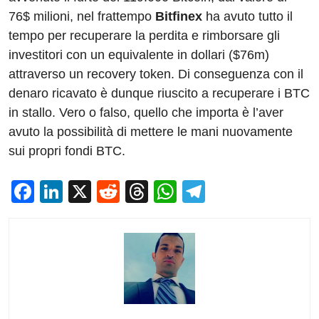
76$ milioni, nel frattempo
Bitfinex
ha avuto tutto il
tempo per recuperare la perdita e rimborsare gli
investitori con un equivalente in dollari ($76m)
attraverso un recovery token. Di conseguenza con il
denaro ricavato è dunque riuscito a recuperare i BTC
in stallo. Vero o falso, quello che importa è l’aver
avuto la possibilità di mettere le mani nuovamente
sui propri fondi BTC.
F
Li
X
R
T
W
T
a
n
e
hr
h
el
c
k
d
e
at
e
e
e
di
a
s
gr
b
dI
t
d
A
a
o
n
s
p
m