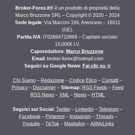
Broker-Forex.it®
è un prodotto di proprietà della
Marco Bruzzone SRL – Copyright © 2020 – 2024
Sede legale
: Via Marconi 184, Arenzano – 16011
(GE).
Partita IVA
: IT02664710999 – Capitale sociale:
15.000€ I.V.
Caporedattore
:
Marco Bruzzone
.
Email
: broker-forex@hotmail.com
Seguici su Google News
:
Fai clic su ☆
Chi Siamo
–
Redazione
–
Codice Etico
–
Contatti
–
Privacy
–
Disclaimer
–
Sitemap:
RSS Feeds
–
Feed
RSS News
–
XML
–
News
–
HTML
Seguici sui Social:
Twitter
–
Linkedin
–
Telegram
–
Facebook
–
Pinterest
–
Instagram
–
Threads
–
Youtube
–
TikTok
–
Mastodon
–
AllMyLinks