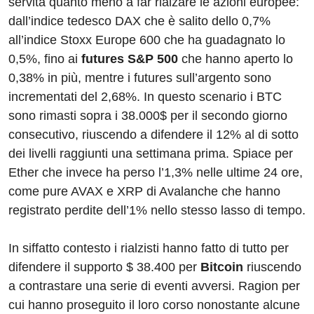
servita quanto meno a far rialzare le azioni europee:
dall’indice tedesco DAX che è salito dello 0,7%
all’indice Stoxx Europe 600 che ha guadagnato lo
0,5%, fino ai
futures S&P 500
che hanno aperto lo
0,38% in più, mentre i futures sull’argento sono
incrementati del 2,68%. In questo scenario i BTC
sono rimasti sopra i 38.000$ per il secondo giorno
consecutivo, riuscendo a difendere il 12% al di sotto
dei livelli raggiunti una settimana prima. Spiace per
Ether che invece ha perso l’1,3% nelle ultime 24 ore,
come pure AVAX e XRP di Avalanche che hanno
registrato perdite dell’1% nello stesso lasso di tempo.
In siffatto contesto i rialzisti hanno fatto di tutto per
difendere il supporto $ 38.400 per
Bitcoin
riuscendo
a contrastare una serie di eventi avversi. Ragion per
cui hanno proseguito il loro corso nonostante alcune