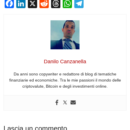
F
Li
X
R
T
W
T
a
n
e
hr
h
el
c
k
d
e
at
e
e
e
di
a
s
gr
b
dI
t
d
A
a
o
n
s
p
m
o
p
Danilo Canzanella
k
Da anni sono copywriter e redattore di blog di tematiche
finanziarie ed economiche. Tra le mie passioni il mondo delle
criptovalute, Bitcoin e degli investimenti online.
Lascia un commento