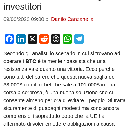
investitori
09/03/2022 09:00
di
Danilo Canzanella
F
Li
X
R
T
W
T
a
n
e
hr
h
el
Secondo gli analisti lo scenario in cui si trovano ad
c
k
d
e
at
e
operare i
BTC
è talmente ribassista che una
e
e
di
a
s
gr
resistenza vale quanto una vittoria. Ecco perché
b
dI
t
d
A
a
sono tutti del parere che questa nuova soglia dei
o
n
s
p
m
38.000$ con il nichel che sale a 101.000$ in una
o
p
corsa a sorpresa, è una buona soluzione che ci
consente almeno per ora di evitare il peggio. Si tratta
k
sicuramente di guadagni modesti ma sono ancora
comprensibili soprattutto dopo che la UE ha
affermato di voler emettere obbligazioni a causa