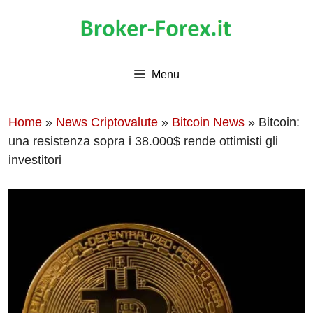
Vai
al
contenuto
Menu
Home
»
News Criptovalute
»
Bitcoin News
»
Bitcoin:
una resistenza sopra i 38.000$ rende ottimisti gli
investitori