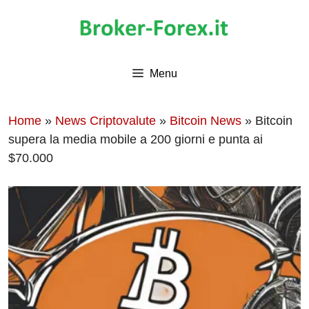
Vai
al
contenuto
Menu
Home
»
News Criptovalute
»
Bitcoin News
»
Bitcoin
supera la media mobile a 200 giorni e punta ai
$70.000