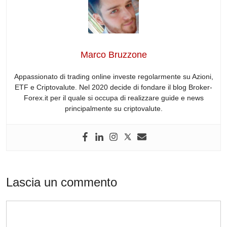
e
e
di
a
s
gr
b
dI
t
d
A
a
o
n
s
p
m
o
p
Marco Bruzzone
k
Appassionato di trading online investe regolarmente su Azioni,
ETF e Criptovalute. Nel 2020 decide di fondare il blog Broker-
Forex.it per il quale si occupa di realizzare guide e news
principalmente su criptovalute.
Lascia un commento
Commento