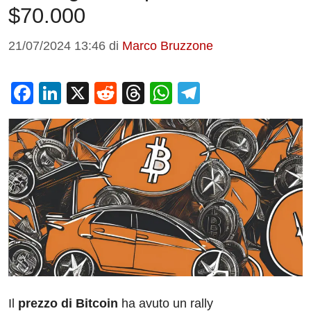
$70.000
21/07/2024 13:46
di
Marco Bruzzone
F
Li
X
R
T
W
T
a
n
e
hr
h
el
c
k
d
e
at
e
e
e
di
a
s
gr
b
dI
t
d
A
a
o
n
s
p
m
o
p
k
Il
prezzo di Bitcoin
ha avuto un rally