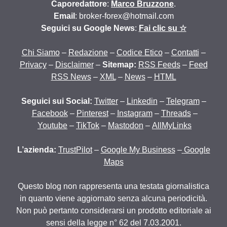
Caporedattore
:
Marco Bruzzone
.
Email
: broker-forex@hotmail.com
Seguici su Google News
:
Fai clic su ☆
Chi Siamo
–
Redazione
–
Codice Etico
–
Contatti
–
Privacy
–
Disclaimer
–
Sitemap:
RSS Feeds
–
Feed
RSS News
–
XML
–
News
–
HTML
Seguici sui Social:
Twitter
–
Linkedin
–
Telegram
–
Facebook
–
Pinterest
–
Instagram
–
Threads
–
Youtube
–
TikTok
–
Mastodon
–
AllMyLinks
L’azienda:
TrustPilot
–
Google My Business
–
Google
Maps
Questo blog non rappresenta una testata giornalistica
in quanto viene aggiornato senza alcuna periodicità.
Non può pertanto considerarsi un prodotto editoriale ai
sensi della legge n° 62 del 7.03.2001.