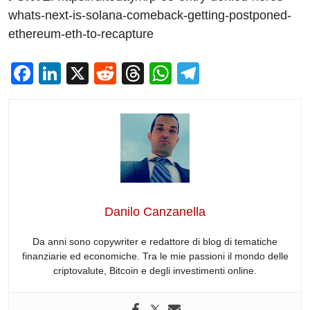
whats-next-is-solana-comeback-getting-postponed-
ethereum-eth-to-recapture
F
Li
X
R
T
W
T
a
n
e
hr
h
el
c
k
d
e
at
e
e
e
di
a
s
gr
b
dI
t
d
A
a
o
n
s
p
m
o
p
Danilo Canzanella
k
Da anni sono copywriter e redattore di blog di tematiche
finanziarie ed economiche. Tra le mie passioni il mondo delle
criptovalute, Bitcoin e degli investimenti online.