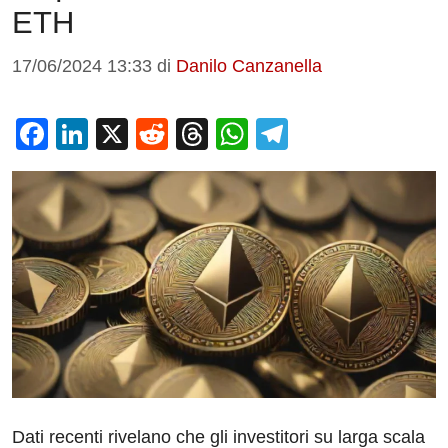
ETH
17/06/2024 13:33
di
Danilo Canzanella
F
Li
X
R
T
W
T
a
n
e
hr
h
el
c
k
d
e
at
e
e
e
di
a
s
gr
b
dI
t
d
A
a
o
n
s
p
m
o
p
k
Dati recenti rivelano che gli investitori su larga scala