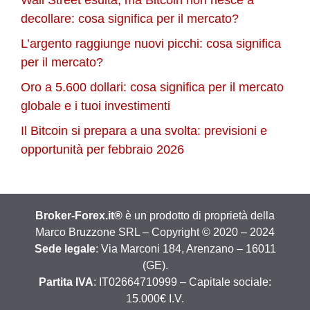
Wall Street esulta, ma Bitcoin non riesce a
decollare: cosa significa per il mercato?
L’argento raggiunge nuovi picchi: cosa significa
per il mercato?
Oro a 5.600 dollari: cosa significa per il mercato
globale e i tuoi investimenti
Il Bitcoin si prepara a una svolta: previsioni e
opportunità per febbraio 2026
Broker-Forex.it®
è un prodotto di proprietà della
Marco Bruzzone SRL – Copyright © 2020 – 2024
Sede legale
: Via Marconi 184, Arenzano – 16011
(GE).
Partita IVA
: IT02664710999 – Capitale sociale:
15.000€ I.V.