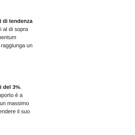
i di tendenza
 al di sopra
omentum
o raggiunga un
i del 3%
.
pporto è a
e un massimo
endere il suo