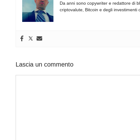
e
e
di
a
s
gr
Da anni sono copywriter e redattore di b
b
dI
t
d
A
a
criptovalute, Bitcoin e degli investimenti 
o
n
s
p
m
o
p
k
Lascia un commento
Commento