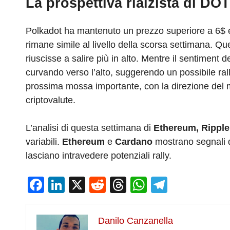
La prospettiva rialzista di DOT
Polkadot ha mantenuto un prezzo superiore a 6$ e 
rimane simile al livello della scorsa settimana. Q
riuscisse a salire più in alto. Mentre il sentiment
curvando verso l’alto, suggerendo un possibile ral
prossima mossa importante, con la direzione del m
criptovalute.
L’analisi di questa settimana di
Ethereum, Ripple
variabili.
Ethereum
e
Cardano
mostrano segnali d
lasciano intravedere potenziali rally.
F
Li
X
R
T
W
T
a
n
e
hr
h
el
c
k
d
e
at
e
Danilo Canzanella