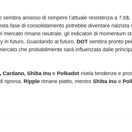
sembra ansioso di rompere l’attuale resistenza a 7,6$. 
uesta fase di consolidamento potrebbe diventare rialzist
 del mercato rimane neutrale, gli indicatori di momentum s
ly in futuro. Guardando al futuro,
DOT
sembra pronto per
ercato che probabilmente sarà influenzata dalle principa
, Cardano, Shiba Inu
e
Polkadot
rivela tendenze e pros
i ripresa,
Ripple
rimane piatto, mentre
Shiba Inu
e
Pol