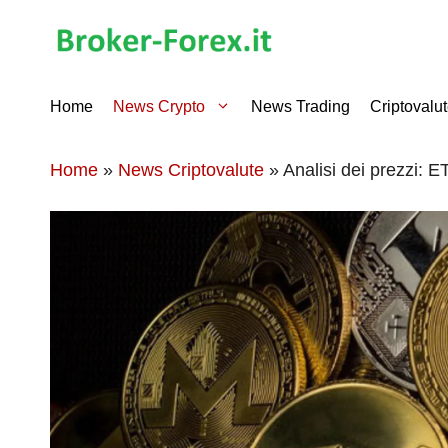
Vai
al
contenuto
Home
News Crypto
News Trading
Criptovalu
Home
»
News Criptovalute
»
Analisi dei prezzi: