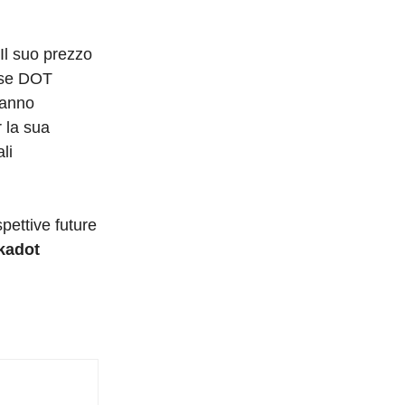
Il suo prezzo
a se DOT
tanno
 la sua
li
pettive future
kadot