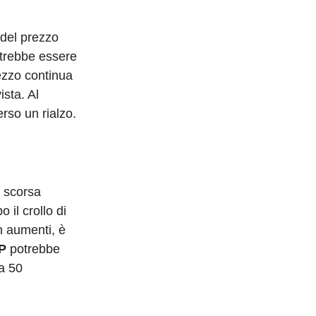
 del prezzo
otrebbe essere
prezzo continua
ista. Al
rso un rialzo.
a scorsa
 il crollo di
on aumenti, è
RP
potrebbe
 a 50