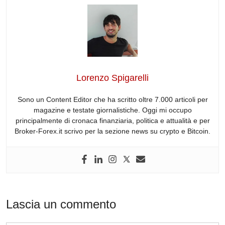
c
k
d
e
at
e
e
e
di
a
s
gr
b
dI
t
d
A
a
o
n
s
p
m
o
p
Lorenzo Spigarelli
k
Sono un Content Editor che ha scritto oltre 7.000 articoli per
magazine e testate giornalistiche. Oggi mi occupo
principalmente di cronaca finanziaria, politica e attualità e per
Broker-Forex.it scrivo per la sezione news su crypto e Bitcoin.
Lascia un commento