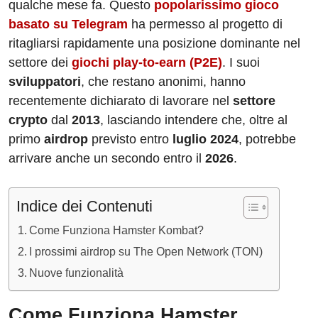
qualche mese fa. Questo
popolarissimo gioco
basato su Telegram
ha permesso al progetto di
ritagliarsi rapidamente una posizione dominante nel
settore dei
giochi play-to-earn (P2E)
. I suoi
sviluppatori
, che restano anonimi, hanno
recentemente dichiarato di lavorare nel
settore
crypto
dal
2013
, lasciando intendere che, oltre al
primo
airdrop
previsto entro
luglio 2024
, potrebbe
arrivare anche un secondo entro il
2026
.
Indice dei Contenuti
Come Funziona Hamster Kombat?
I prossimi airdrop su The Open Network (TON)
Nuove funzionalità
Come Funziona Hamster