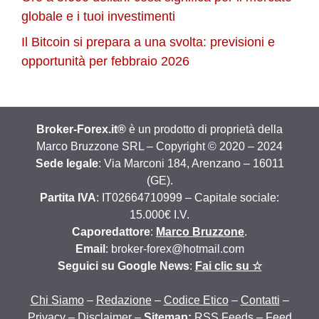
globale e i tuoi investimenti
Il Bitcoin si prepara a una svolta: previsioni e
opportunità per febbraio 2026
Broker-Forex.it®
è un prodotto di proprietà della
Marco Bruzzone SRL – Copyright © 2020 – 2024
Sede legale
: Via Marconi 184, Arenzano – 16011
(GE).
Partita IVA
: IT02664710999 – Capitale sociale:
15.000€ I.V.
Caporedattore
:
Marco Bruzzone
.
Email
: broker-forex@hotmail.com
Seguici su Google News
:
Fai clic su ☆
Chi Siamo
–
Redazione
–
Codice Etico
–
Contatti
–
Privacy
–
Disclaimer
–
Sitemap:
RSS Feeds
–
Feed