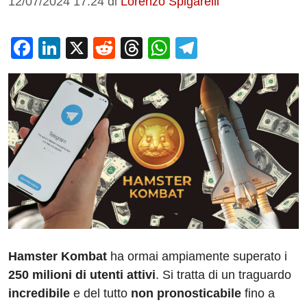
12/07/2024 17:24
di
Lorenzo Spigarelli
F
Li
X
R
T
W
T
a
n
e
hr
h
el
c
k
d
e
at
e
e
e
di
a
s
gr
b
dI
t
d
A
a
o
n
s
p
m
o
p
k
Hamster Kombat
ha ormai ampiamente superato i
250 milioni di utenti attivi
. Si tratta di un traguardo
incredibile
e del tutto
non pronosticabile
fino a