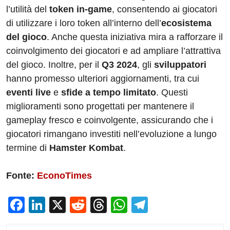
l’utilità del
token in-game
, consentendo ai giocatori
di utilizzare i loro token all’interno dell’
ecosistema
del gioco
. Anche questa iniziativa mira a rafforzare il
coinvolgimento dei giocatori e ad ampliare l’attrattiva
del gioco. Inoltre, per il
Q3 2024
, gli
sviluppatori
hanno promesso ulteriori aggiornamenti, tra cui
eventi live
e
sfide a tempo limitato
. Questi
miglioramenti sono progettati per mantenere il
gameplay fresco e coinvolgente, assicurando che i
giocatori rimangano investiti nell’evoluzione a lungo
termine di
Hamster Kombat
.
Fonte:
EconoTimes
F
Li
X
R
T
W
T
a
n
e
hr
h
el