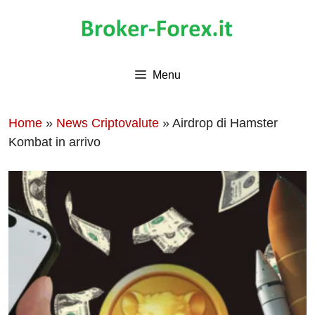
Vai
al
contenuto
Menu
Home
»
News Criptovalute
»
Airdrop di Hamster
Kombat in arrivo