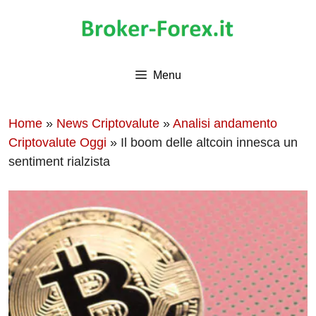
Vai
al
contenuto
Menu
Home
»
News Criptovalute
»
Analisi andamento
Criptovalute Oggi
»
Il boom delle altcoin innesca un
sentiment rialzista