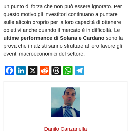
un punto di forza che non può essere ignorato. Per
questo motivo gli investitori continuano a puntare
sulle altcoin proprio per la loro capacità di ottenere
obiettivi anche quando il mercato è in difficoltà. Le
ultime performance di Solana e Cardano
sono la
prova che i rialzisti sanno sfruttare al loro favore gli
eventi macroeconomici del settore.
F
Li
X
R
T
W
T
a
n
e
hr
h
el
c
k
d
e
at
e
e
e
di
a
s
gr
b
dI
t
d
A
a
o
n
s
p
m
o
p
Danilo Canzanella