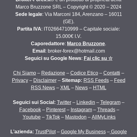
Marco Bruzzone SRL – Copyright © 2020 – 2024
Sede legale
: Via Marconi 184, Arenzano – 16011
(GE).
Partita IVA
: IT02664710999 – Capitale sociale:
15.000€ I.V.
Caporedattore
:
Marco Bruzzone
.
Email
: broker-forex@hotmail.com
Seguici su Google News
:
Fai clic su ☆
Chi Siamo
–
Redazione
–
Codice Etico
–
Contatti
–
Privacy
–
Disclaimer
–
Sitemap:
RSS Feeds
–
Feed
RSS News
–
XML
–
News
–
HTML
Seguici sui Social:
Twitter
–
Linkedin
–
Telegram
–
Facebook
–
Pinterest
–
Instagram
–
Threads
–
Youtube
–
TikTok
–
Mastodon
–
AllMyLinks
L’azienda:
TrustPilot
–
Google My Business
–
Google