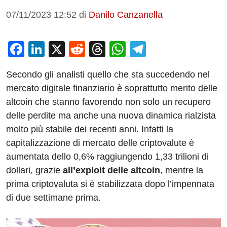
07/11/2023 12:52
di
Danilo Canzanella
F
Li
X
R
T
W
T
a
n
e
hr
h
el
Secondo gli analisti quello che sta succedendo nel
c
k
d
e
at
e
mercato digitale finanziario è soprattutto merito delle
e
e
di
a
s
gr
altcoin che stanno favorendo non solo un recupero
b
dI
t
d
A
a
delle perdite ma anche una nuova dinamica rialzista
o
n
s
p
m
molto più stabile dei recenti anni. Infatti la
o
p
capitalizzazione di mercato delle criptovalute è
aumentata dello 0,6% raggiungendo 1,33 trilioni di
k
dollari, grazie
all’exploit delle altcoin
, mentre la
prima criptovaluta si è stabilizzata dopo l’impennata
di due settimane prima.