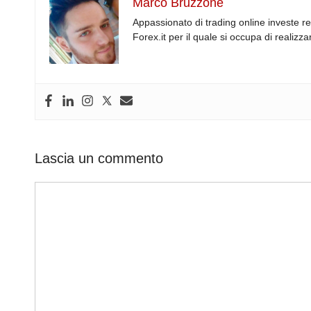
Marco Bruzzone
e
e
di
a
s
gr
Appassionato di trading online investe r
b
dI
t
d
A
a
Forex.it per il quale si occupa di realiz
o
n
s
p
m
o
p
k
Lascia un commento
Commento