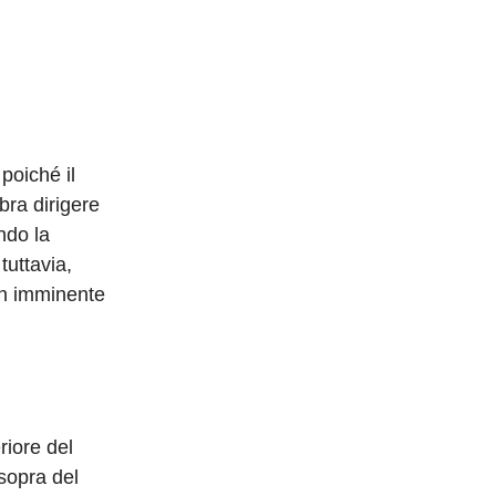
poiché il
bra dirigere
ndo la
tuttavia,
un imminente
riore del
 sopra del