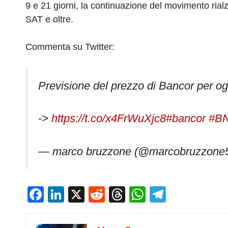
9 e 21 giorni, la continuazione del movimento rialzi
SAT e oltre.
Commenta su Twitter:
Previsione del prezzo di Bancor per og
->
https://t.co/x4FrWuXjc8
#bancor
#B
— marco bruzzone (@marcobruzzone
F
Li
X
R
T
W
T
a
n
e
hr
h
el
c
k
d
e
at
e