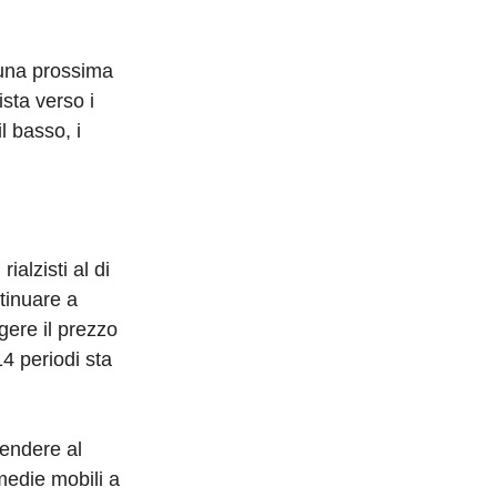
e una prossima
ista verso i
l basso, i
alzisti al di
ntinuare a
ngere il prezzo
4 periodi sta
cendere al
 medie mobili a