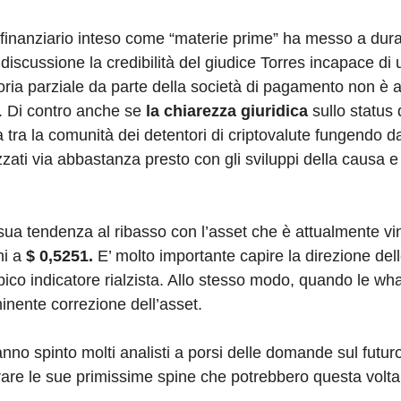
o finanziario inteso come “materie prime” ha messo a dura
discussione la credibilità del giudice Torres incapace di 
ttoria parziale da parte della società di pagamento non è
n. Di contro anche se
la chiarezza giuridica
sullo status 
a tra la comunità dei detentori di criptovalute fungendo d
zati via abbastanza presto con gli sviluppi della causa e a
sua tendenza al ribasso con l’asset che è attualmente vin
ni a
$ 0,5251.
E’ molto importante capire la direzione del
ico indicatore rialzista. Allo stesso modo, quando le wh
minente correzione dell’asset.
o spinto molti analisti a porsi delle domande sul futuro 
trare le sue primissime spine che potrebbero questa volta