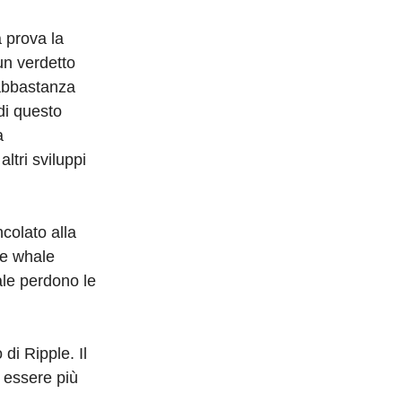
 prova la
un verdetto
 abbastanza
di questo
a
ltri sviluppi
colato alla
le whale
ale perdono le
di Ripple. Il
 essere più