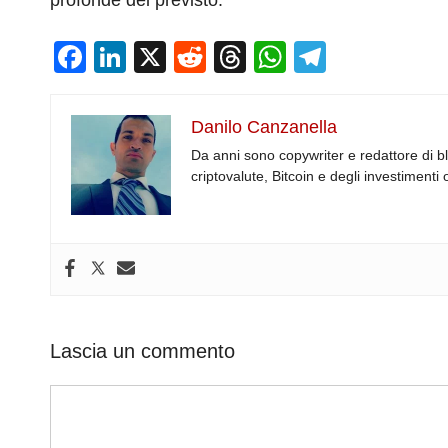
F
Li
X
R
T
W
T
a
n
e
hr
h
el
c
k
d
e
at
e
Danilo Canzanella
e
e
di
a
s
gr
Da anni sono copywriter e redattore di b
b
dI
t
d
A
a
criptovalute, Bitcoin e degli investimenti 
o
n
s
p
m
o
p
k
Lascia un commento
Commento