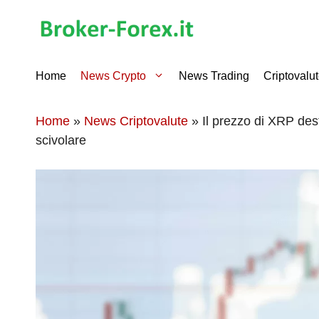
Vai
al
contenuto
Home
News Crypto
News Trading
Criptovalu
Home
»
News Criptovalute
»
Il prezzo di XRP des
scivolare