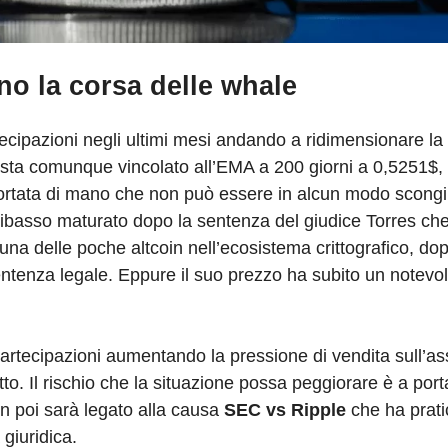
ano la corsa delle whale
ecipazioni negli ultimi mesi andando a ridimensionare la 
 resta comunque vincolato all’EMA a 200 giorni a 0,5251$, 
portata di mano che non può essere in alcun modo scong
 ribasso maturato dopo la sentenza del giudice Torres che
una delle poche altcoin nell’ecosistema crittografico, do
entenza legale. Eppure il suo prezzo ha subito un notevo
artecipazioni aumentando la pressione di vendita sull’a
tto. Il rischio che la situazione possa peggiorare è a por
n poi sarà legato alla causa
SEC vs Ripple
che ha prat
 giuridica.