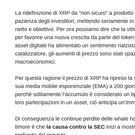
La ridefinizione di XRP da “non sicuro” a prodott
pazienza degli investitori, mettendo seriamente in 
netto e obiettivo. Per ora possiamo dire che la vi
per favorire una nuova crescita da parte del toke
asset digitale ha alimentato un sentimento rialzist
catalizzatore, gli aumenti di prezzo sono stati spaz
macroeconomici.
Per questa ragione il prezzo di XRP ha ripreso la 
sua media mobile esponenziale (EMA) a 200 gior
perché solitamente l’accumulo è considerato un tip
loro partecipazioni in un asset, ciò anticipa un’im
Di conseguenza le continue perdite delle whale hann
timore è che
la causa contro la SEC
inizi a mos
profonde del previsto.