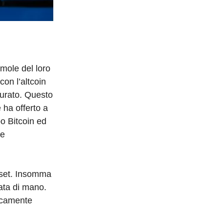
mole del loro
con l’altcoin
iurato. Questo
 ha offerto a
po Bitcoin ed
le
sset. Insomma
tata di mano.
icamente