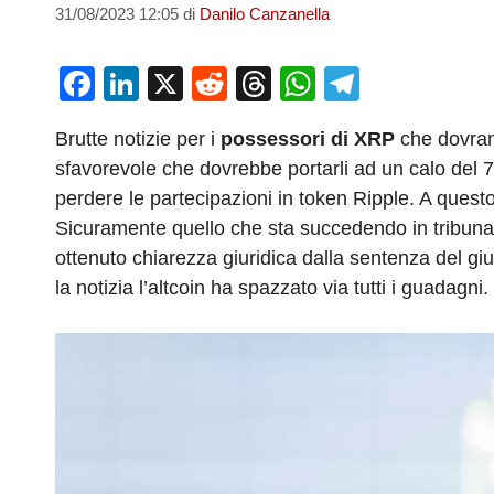
31/08/2023 12:05
di
Danilo Canzanella
F
Li
X
R
T
W
T
a
n
e
hr
h
el
Brutte notizie per i
possessori di XRP
che dovrann
c
k
d
e
at
e
sfavorevole che dovrebbe portarli ad un calo de
e
e
di
a
s
gr
perdere le partecipazioni in token Ripple. A questo
b
dI
t
d
A
a
Sicuramente quello che sta succedendo in tribunal
o
n
s
p
m
ottenuto chiarezza giuridica dalla sentenza del g
o
p
la notizia l’altcoin ha spazzato via tutti i guadagni.
k