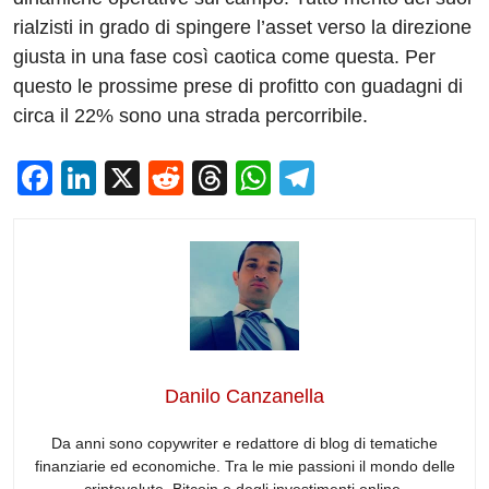
rialzisti in grado di spingere l’asset verso la direzione
giusta in una fase così caotica come questa. Per
questo le prossime prese di profitto con guadagni di
circa il 22% sono una strada percorribile.
F
Li
X
R
T
W
T
a
n
e
hr
h
el
c
k
d
e
at
e
e
e
di
a
s
gr
b
dI
t
d
A
a
o
n
s
p
m
o
p
Danilo Canzanella
k
Da anni sono copywriter e redattore di blog di tematiche
finanziarie ed economiche. Tra le mie passioni il mondo delle
criptovalute, Bitcoin e degli investimenti online.