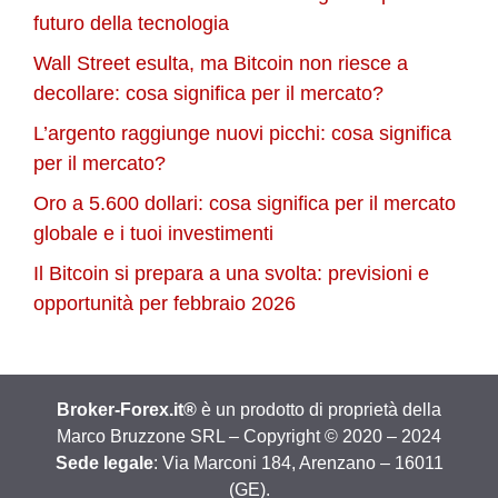
futuro della tecnologia
Wall Street esulta, ma Bitcoin non riesce a
decollare: cosa significa per il mercato?
L’argento raggiunge nuovi picchi: cosa significa
per il mercato?
Oro a 5.600 dollari: cosa significa per il mercato
globale e i tuoi investimenti
Il Bitcoin si prepara a una svolta: previsioni e
opportunità per febbraio 2026
Broker-Forex.it®
è un prodotto di proprietà della
Marco Bruzzone SRL – Copyright © 2020 – 2024
Sede legale
: Via Marconi 184, Arenzano – 16011
(GE).