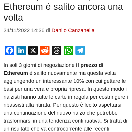
Ethereum è salito ancora una
volta
24/11/2022 14:36
di
Danilo Canzanella
F
Li
X
R
T
W
T
a
n
e
hr
h
el
In soli 3 giorni di negoziazione
il prezzo di
c
k
d
e
at
e
Ethereum
è salito nuovamente ma questa volta
e
e
di
a
s
gr
aggiungendo un interessante 10% con cui gettare le
b
dI
t
d
A
a
basi per una vera e propria ripresa. In questo modo i
o
n
s
p
m
rialzisti hanno tutte le carte in regola per costringere i
o
p
ribassisti alla ritirata. Per questo è lecito aspettarsi
una continuazione del nuovo rialzo che potrebbe
k
trasformarsi in una tendenza continuativa. Si tratta di
un risultato che va controcorrente alle recenti