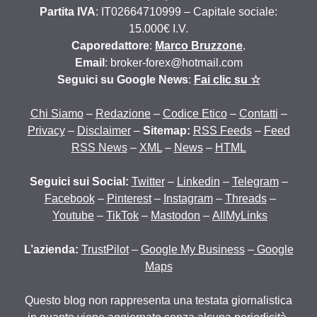
Partita IVA
: IT02664710999 – Capitale sociale:
15.000€ I.V.
Caporedattore
:
Marco Bruzzone
.
Email
: broker-forex@hotmail.com
Seguici su Google News
:
Fai clic su ☆
Chi Siamo
–
Redazione
–
Codice Etico
–
Contatti
–
Privacy
–
Disclaimer
–
Sitemap:
RSS Feeds
–
Feed
RSS News
–
XML
–
News
–
HTML
Seguici sui Social:
Twitter
–
Linkedin
–
Telegram
–
Facebook
–
Pinterest
–
Instagram
–
Threads
–
Youtube
–
TikTok
–
Mastodon
–
AllMyLinks
L’azienda:
TrustPilot
–
Google My Business
–
Google
Maps
Questo blog non rappresenta una testata giornalistica