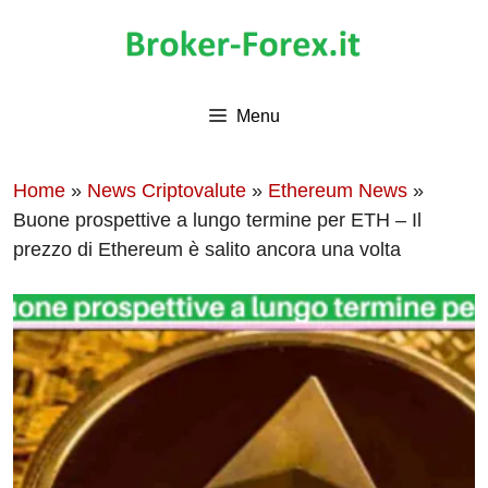
Vai
al
contenuto
Menu
Home
»
News Criptovalute
»
Ethereum News
»
Buone prospettive a lungo termine per ETH – Il
prezzo di Ethereum è salito ancora una volta