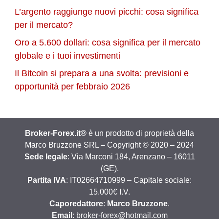
L’argento raggiunge nuovi picchi: cosa significa
per il mercato?
Oro a 5.600 dollari: cosa significa per il mercato
globale e i tuoi investimenti
Il Bitcoin si prepara a una svolta: previsioni e
opportunità per febbraio 2026
Broker-Forex.it®
è un prodotto di proprietà della
Marco Bruzzone SRL – Copyright © 2020 – 2024
Sede legale
: Via Marconi 184, Arenzano – 16011
(GE).
Partita IVA
: IT02664710999 – Capitale sociale:
15.000€ I.V.
Caporedattore
:
Marco Bruzzone
.
Email
: broker-forex@hotmail.com