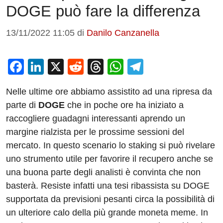
DOGE può fare la differenza
13/11/2022 11:05
di
Danilo Canzanella
F
Li
X
R
T
W
T
a
n
e
hr
h
el
Nelle ultime ore abbiamo assistito ad una ripresa da
c
k
d
e
at
e
parte di
DOGE
che in poche ore ha iniziato a
e
e
di
a
s
gr
raccogliere guadagni interessanti aprendo un
b
dI
t
d
A
a
margine rialzista per le prossime sessioni del
o
n
s
p
m
mercato. In questo scenario lo staking si può rivelare
o
p
uno strumento utile per favorire il recupero anche se
una buona parte degli analisti è convinta che non
k
basterà. Resiste infatti una tesi ribassista su DOGE
supportata da previsioni pesanti circa la possibilità di
un ulteriore calo della più grande moneta meme. In