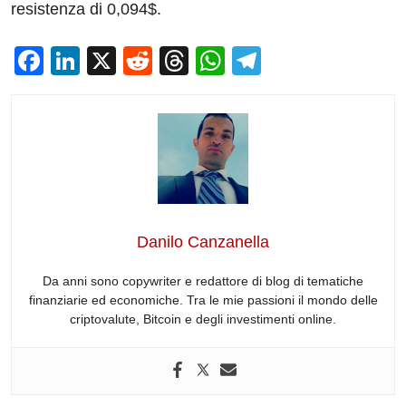
resistenza di 0,094$.
F
Li
X
R
T
W
T
a
n
e
hr
h
el
c
k
d
e
at
e
e
e
di
a
s
gr
b
dI
t
d
A
a
o
n
s
p
m
o
p
Danilo Canzanella
k
Da anni sono copywriter e redattore di blog di tematiche
finanziarie ed economiche. Tra le mie passioni il mondo delle
criptovalute, Bitcoin e degli investimenti online.