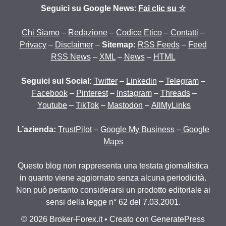
Seguici su Google News
:
Fai clic su ☆
Chi Siamo
–
Redazione
–
Codice Etico
–
Contatti
–
Privacy
–
Disclaimer
–
Sitemap:
RSS Feeds
–
Feed
RSS News
–
XML
–
News
–
HTML
Seguici sui Social:
Twitter
–
Linkedin
–
Telegram
–
Facebook
–
Pinterest
–
Instagram
–
Threads
–
Youtube
–
TikTok
–
Mastodon
–
AllMyLinks
L’azienda:
TrustPilot
–
Google My Business
–
Google
Maps
Questo blog non rappresenta una testata giornalistica
in quanto viene aggiornato senza alcuna periodicità.
Non può pertanto considerarsi un prodotto editoriale ai
sensi della legge n° 62 del 7.03.2001.
© 2026 Broker-Forex.it
• Creato con
GeneratePress