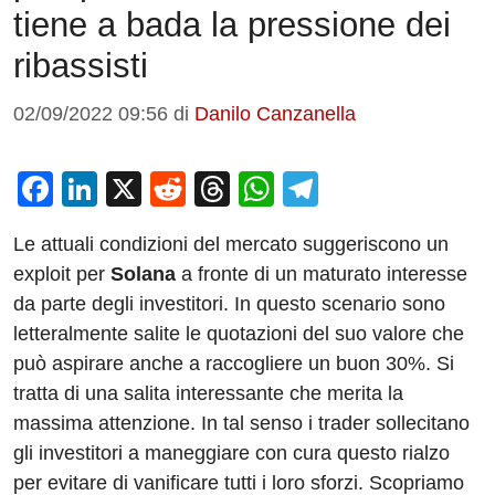
tiene a bada la pressione dei
ribassisti
02/09/2022 09:56
di
Danilo Canzanella
F
Li
X
R
T
W
T
a
n
e
hr
h
el
Le attuali condizioni del mercato suggeriscono un
c
k
d
e
at
e
exploit per
Solana
a fronte di un maturato interesse
e
e
di
a
s
gr
da parte degli investitori. In questo scenario sono
b
dI
t
d
A
a
letteralmente salite le quotazioni del suo valore che
o
n
s
p
m
può aspirare anche a raccogliere un buon 30%. Si
o
p
tratta di una salita interessante che merita la
massima attenzione. In tal senso i trader sollecitano
k
gli investitori a maneggiare con cura questo rialzo
per evitare di vanificare tutti i loro sforzi. Scopriamo