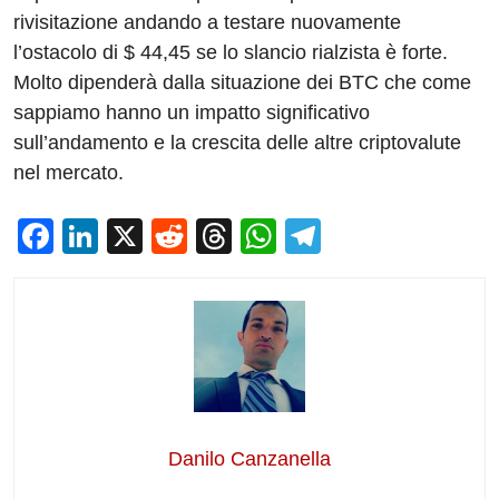
rivisitazione andando a testare nuovamente
l’ostacolo di $ 44,45 se lo slancio rialzista è forte.
Molto dipenderà dalla situazione dei BTC che come
sappiamo hanno un impatto significativo
sull’andamento e la crescita delle altre criptovalute
nel mercato.
F
Li
X
R
T
W
T
a
n
e
hr
h
el
c
k
d
e
at
e
e
e
di
a
s
gr
b
dI
t
d
A
a
o
n
s
p
m
o
p
Danilo Canzanella
k