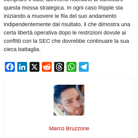
questa mossa strategica. In ogni caso Ripple sta
iniziando a muovere le fila del suo andamento
indipendentemente dal risultato, il che dimostra una
certa libertà operativa dopo le restrizioni dovute ai
conflitti con la SEC che dovrebbe continuare la sua
cieca battaglia.
F
Li
X
R
T
W
T
a
n
e
hr
h
el
c
k
d
e
at
e
e
e
di
a
s
gr
b
dI
t
d
A
a
o
n
s
p
m
o
p
Marco Bruzzone
k