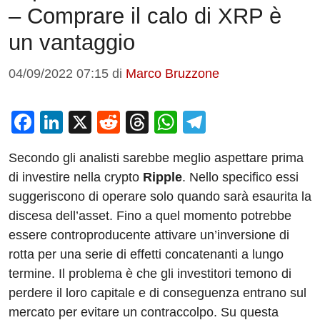
– Comprare il calo di XRP è
un vantaggio
04/09/2022 07:15
di
Marco Bruzzone
F
Li
X
R
T
W
T
a
n
e
hr
h
el
Secondo gli analisti sarebbe meglio aspettare prima
c
k
d
e
at
e
di investire nella crypto
Ripple
. Nello specifico essi
e
e
di
a
s
gr
suggeriscono di operare solo quando sarà esaurita la
b
dI
t
d
A
a
discesa dell’asset. Fino a quel momento potrebbe
o
n
s
p
m
essere controproducente attivare un’inversione di
o
p
rotta per una serie di effetti concatenanti a lungo
termine. Il problema è che gli investitori temono di
k
perdere il loro capitale e di conseguenza entrano sul
mercato per evitare un contraccolpo. Su questa