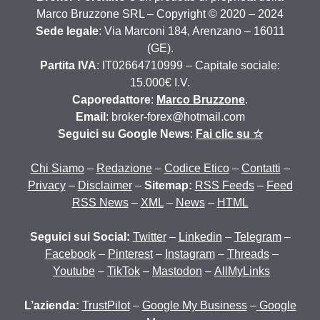
Marco Bruzzone SRL – Copyright © 2020 – 2024
Sede legale
: Via Marconi 184, Arenzano – 16011
(GE).
Partita IVA
: IT02664710999 – Capitale sociale:
15.000€ I.V.
Caporedattore
:
Marco Bruzzone
.
Email
: broker-forex@hotmail.com
Seguici su Google News
:
Fai clic su ☆
Chi Siamo
–
Redazione
–
Codice Etico
–
Contatti
–
Privacy
–
Disclaimer
–
Sitemap:
RSS Feeds
–
Feed
RSS News
–
XML
–
News
–
HTML
Seguici sui Social:
Twitter
–
Linkedin
–
Telegram
–
Facebook
–
Pinterest
–
Instagram
–
Threads
–
Youtube
–
TikTok
–
Mastodon
–
AllMyLinks
L’azienda:
TrustPilot
–
Google My Business
–
Google